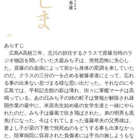
あらすじ
広島A高校三年、北川の担任するクラスで原爆当時のラ
ジオ物語を聞いていた大庭みち子は、突然恐怖に失心し
た。原爆の白血病によって前から身体の変調を来していた
のだ。クラスの三分の一を占める被爆者達にとって、忘れ
る事の出来ない息づまる様な思い出だった。それなのに今
広島では、平和記念館の影は薄れ、街々に軍艦マーチは高
鳴っている。あの日みち子の姉の町子は警報が解除され疎
開作業の最中に、米原先生始め級の女学生達と一緒にやら
れたのだ。みち子は爆風で吹き飛ばされた。弟の明男も黒
焦げになった。今はぐれてしまった遠藤幸夫の父秀雄は、
妻よし子が梁の下敷で焼死ぬのをどうする事も出来なかっ
た。陸軍病院に収容された負傷者には手当の施しようもな