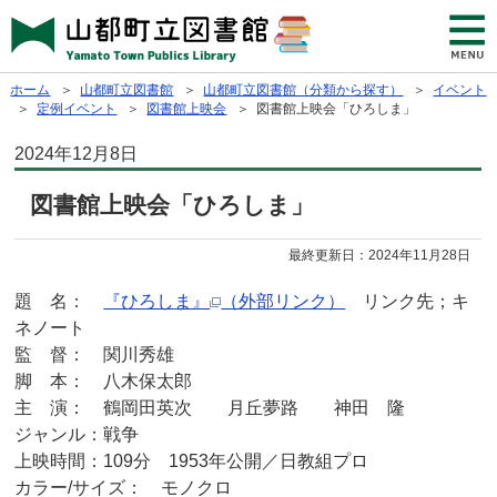
ホーム
＞
山都町立図書館
＞
山都町立図書館（分類から探す）
＞
イベント
＞
定例イベント
＞
図書館上映会
＞ 図書館上映会「ひろしま」
2024年12月8日
図書館上映会「ひろしま」
最終更新日：
2024年11月28日
題 名：
『ひろしま』
（外部リンク）
リンク先；キ
ネノート
監 督： 関川秀雄
脚 本： 八木保太郎
主 演： 鶴岡田英次 月丘夢路 神田 隆
ジャンル：戦争
上映時間：109分 1953年公開／日教組プロ
カラー/サイズ： モノクロ