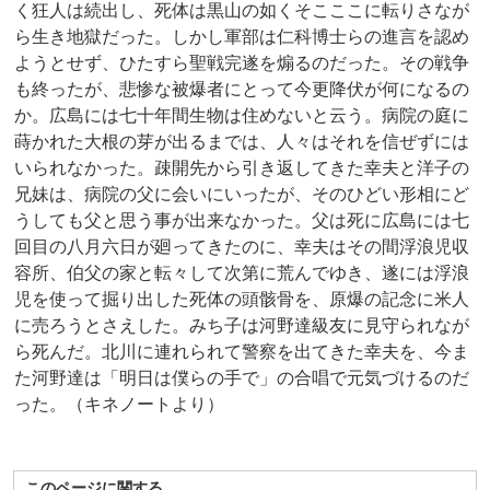
く狂人は続出し、死体は黒山の如くそこここに転りさなが
ら生き地獄だった。しかし軍部は仁科博士らの進言を認め
ようとせず、ひたすら聖戦完遂を煽るのだった。その戦争
も終ったが、悲惨な被爆者にとって今更降伏が何になるの
か。広島には七十年間生物は住めないと云う。病院の庭に
蒔かれた大根の芽が出るまでは、人々はそれを信ぜずには
いられなかった。疎開先から引き返してきた幸夫と洋子の
兄妹は、病院の父に会いにいったが、そのひどい形相にど
うしても父と思う事が出来なかった。父は死に広島には七
回目の八月六日が廻ってきたのに、幸夫はその間浮浪児収
容所、伯父の家と転々して次第に荒んでゆき、遂には浮浪
児を使って掘り出した死体の頭骸骨を、原爆の記念に米人
に売ろうとさえした。みち子は河野達級友に見守られなが
ら死んだ。北川に連れられて警察を出てきた幸夫を、今ま
た河野達は「明日は僕らの手で」の合唱で元気づけるのだ
った。（キネノートより）
このページに関する