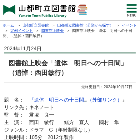
ホーム
＞
山都町立図書館
＞
山都町立図書館（分類から探す）
＞
イベント
＞
定例イベント
＞
図書館上映会
＞ 図書館上映会「遺体 明日への十日
間」（追悼：西田敏行）
2024年11月24日
図書館上映会「遺体 明日への十日間」
（追悼：西田敏行）
最終更新日：
2024年10月27日
題 名：
『遺体 明日への十日間
（外部リンク）
』
リンク先；キネノート
監 督： 君塚 良一
主 演： 西田 敏行 緒方 直人 國村 隼
ジャンル：ドラマ G（年齢制限なし）
上映時間：105分 2012年製作