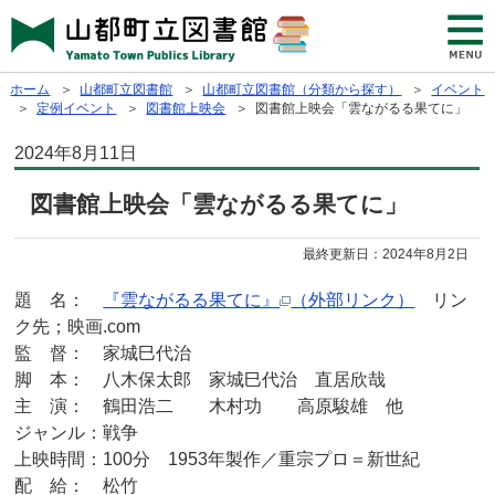
ホーム
＞
山都町立図書館
＞
山都町立図書館（分類から探す）
＞
イベント
＞
定例イベント
＞
図書館上映会
＞ 図書館上映会「雲ながるる果てに」
2024年8月11日
図書館上映会「雲ながるる果てに」
最終更新日：
2024年8月2日
題 名：
『雲ながるる果てに』
（外部リンク）
リン
ク先；映画.com
監 督： 家城巳代治
脚 本： 八木保太郎 家城巳代治 直居欣哉
主 演： 鶴田浩二 木村功 高原駿雄 他
ジャンル：戦争
上映時間：100分 1953年製作／重宗プロ＝新世紀
配 給： 松竹