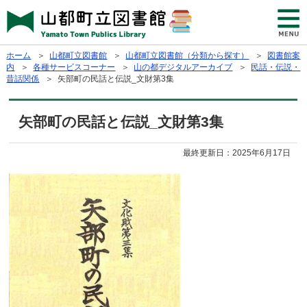
ホーム
＞
山都町立図書館
＞
山都町立図書館（分類から探す）
＞
図書館案
内
＞
各種サービスコーナー
＞
山の都デジタルアーカイブ
＞
民話・伝説・
昔話関係
＞ 矢部町の民話と伝説_文財第3集
矢部町の民話と伝説_文財第3集
最終更新日：
2025年6月17日