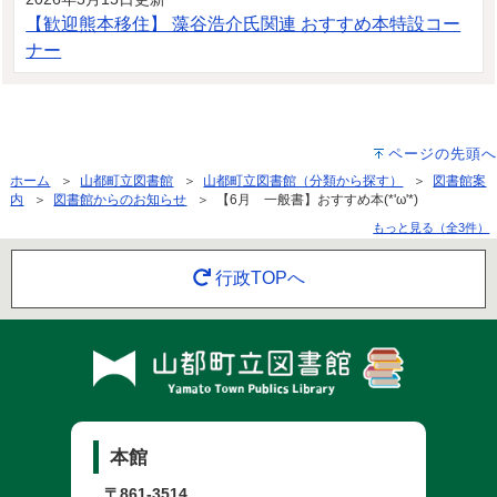
【歓迎熊本移住】 藻谷浩介氏関連 おすすめ本特設コー
ナー
ページの先頭へ
ホーム
＞
山都町立図書館
＞
山都町立図書館（分類から探す）
＞
図書館案
内
＞
図書館からのお知らせ
＞ 【6月 一般書】おすすめ本(*'ω'*)
もっと見る（全3件）
行政TOPへ
本館
〒861-3514