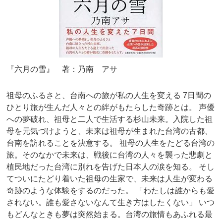
『六月の雪』 著：乃南 アサ
祖母のふるさと、台南への旅が私の人生を変える 7日間の
ひとり旅が生んだ人々との絆がもたらした奇跡とは。 声優
への夢破れ、祖母と二人で生活する杉山未来。入院した祖
母を元気づけようと、未来は祖母が生まれた台湾の古都、
台南を訪れることを決意する。 祖母の人生をたどる台湾の
旅。そのなかで未来は、戦後に台湾の人々を襲った悲劇と
植民地だった台湾に別れを告げた日本人の涙を知る。 そし
てついにたどり着いた祖母の生家で、未来は人生が変わる
奇跡のような体験をするのだった。 「わたしは誰からも愛
されない。誰も愛さないなんて生き方はしたくない」 いつ
もどんなときも夢は突然始まる。台湾の旅情もあふれる最