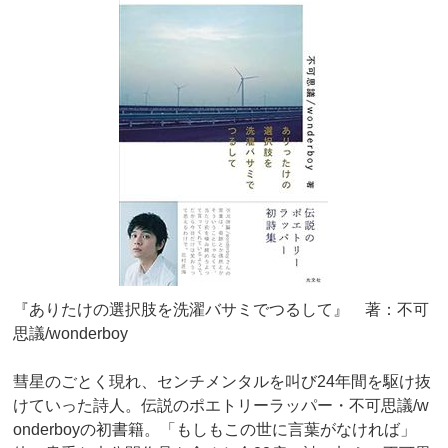
『ありたけの選択肢を洗濯バサミでつるして』 著：不可
思議/wonderboy
彗星のごとく現れ、センチメンタルを叫び24年間を駆け抜
けていった詩人。伝説のポエトリーラッパー・不可思議/w
onderboyの初書籍。「もしもこの世に言葉がなければ」