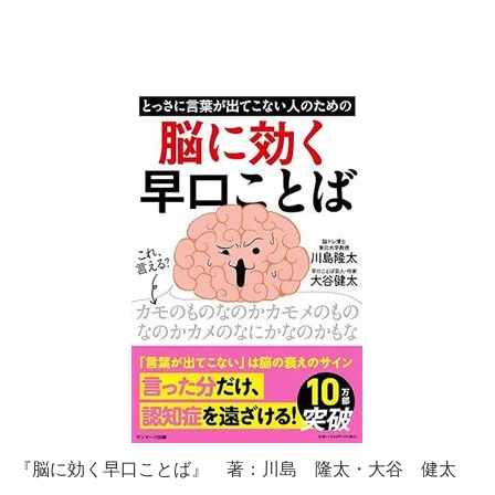
『脳に効く早口ことば』 著：川島 隆太・大谷 健太