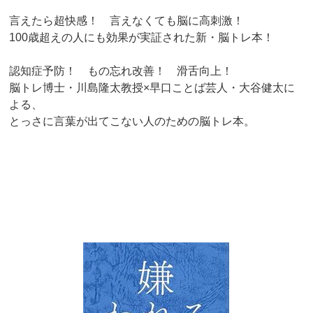
言えたら超快感！ 言えなくても脳に高刺激！
100歳超えの人にも効果が実証された新・脳トレ本！
認知症予防！ もの忘れ改善！ 滑舌向上！
脳トレ博士・川島隆太教授×早口ことば芸人・大谷健太に
よる、
とっさに言葉が出てこない人のための脳トレ本。