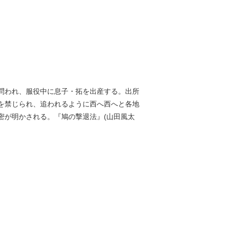
問われ、服役中に息子・拓を出産する。出所
を禁じられ、追われるように西へ西へと各地
密が明かされる。『鳩の撃退法』(山田風太