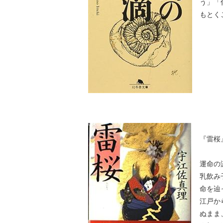
う」「
もとく
『雷桜
運命の
乳飲み
命を辿
江戸か
ぬまま