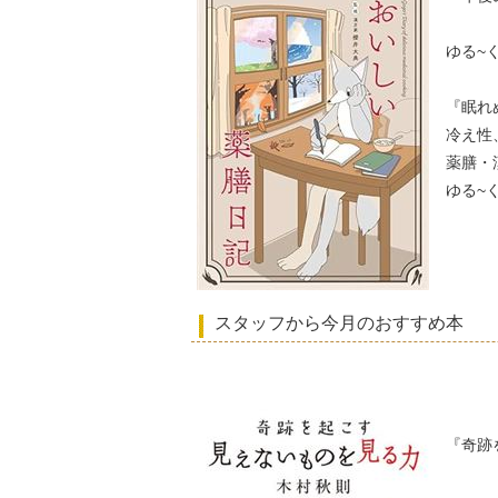
ゆる~
『眠れ
冷え性
薬膳・
ゆる~
スタッフから今月のおすすめ本
『奇跡