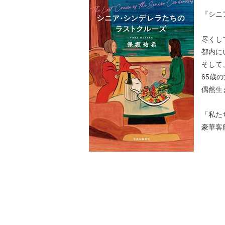
『シニ
尽くし
都内に
そして
65歳
偶然生
「私た
豪華客