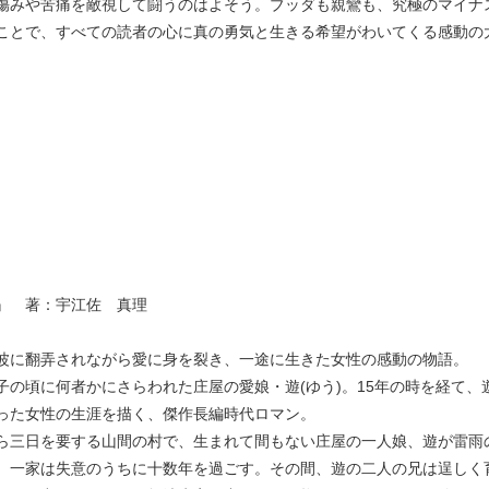
傷みや苦痛を敵視して闘うのはよそう。ブッダも親鸞も、究極のマイナ
ことで、すべての読者の心に真の勇気と生きる希望がわいてくる感動の
』 著：宇江佐 真理
波に翻弄されながら愛に身を裂き、一途に生きた女性の感動の物語。
子の頃に何者かにさらわれた庄屋の愛娘・遊(ゆう)。15年の時を経て
った女性の生涯を描く、傑作長編時代ロマン。
ら三日を要する山間の村で、生まれて間もない庄屋の一人娘、遊が雷雨
、一家は失意のうちに十数年を過ごす。その間、遊の二人の兄は逞しく