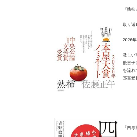
『熟柿
取り返
2026
激しい
後息子
を流れ
郎賞受
『四毒