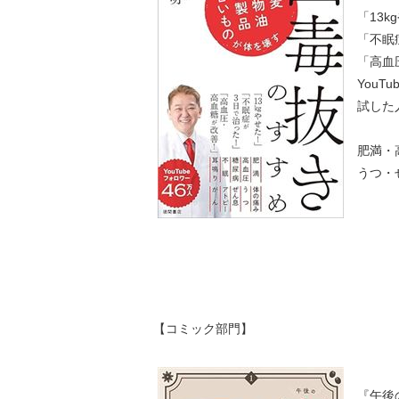
「13k
「不眠
「高血
You
試した
肥満・
うつ・
【コミック部門】
『午後