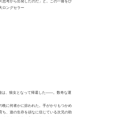
ス思考から出発したのだ」と。この一冊をひ
大ロングセラー
、遊は、狼女となって帰還した――。数奇な運
の晩に何者かに掠われた。手がかりもつかめ
育ち、遊の生存を頑なに信じている次兄の助