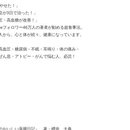
gやせた！」
症が3日で治った！」
圧・高血糖が改善！」
Tubeフォロワー46万人の著者が勧める超食事法。
人から、心と体が続々、健康になっています。
高血圧・糖尿病・不眠・耳鳴り・体の痛み・
ぜん息・アトピー・がんで悩む人、必読！
のおいしい薬膳日記』 著：櫻井 大典