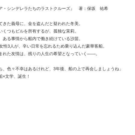
ア・シンデレラたちのラストクルーズ』 著：保坂 祐希
てきた義母に、金を盗んだと疑われた冬美。
いくつもビルを所有するが、孤独な茉莉。
、ある事情から船内で働き続けている沙苗。
の女性3人が、辛い日常を忘れるため乗り込んだ豪華客船。
まれた友情は、残りの人生の希望となっていく――。
ち、色々不幸はあるけれど、3年後、船の上で再会しましょうね」
船×文学、誕生！