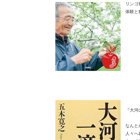
リンゴ
体験と
『大河
なんと
人々へ