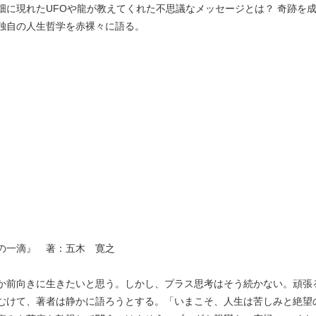
畑に現れたUFOや龍が教えてくれた不思議なメッセージとは？ 奇跡を
独自の人生哲学を赤裸々に語る。
の一滴』 著：五木 寛之
か前向きに生きたいと思う。しかし、プラス思考はそう続かない。頑張
むけて、著者は静かに語ろうとする。「いまこそ、人生は苦しみと絶望