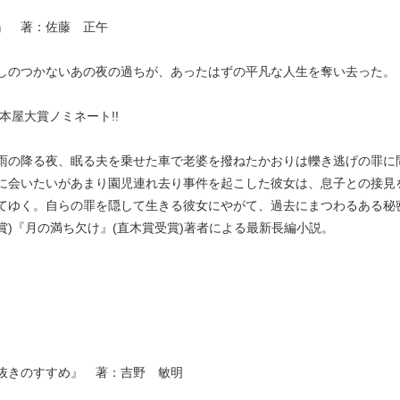
』 著：佐藤 正午
しのつかないあの夜の過ちが、あったはずの平凡な人生を奪い去った。
年本屋大賞ノミネート!!
雨の降る夜、眠る夫を乗せた車で老婆を撥ねたかおりは轢き逃げの罪に
に会いたいがあまり園児連れ去り事件を起こした彼女は、息子との接見
てゆく。自らの罪を隠して生きる彼女にやがて、過去にまつわるある秘
賞)『月の満ち欠け』(直木賞受賞)著者による最新長編小説。
抜きのすすめ』 著：吉野 敏明