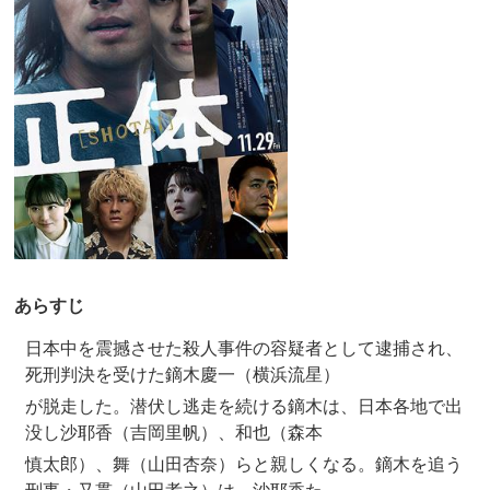
あらすじ
日本中を震撼させた殺人事件の容疑者として逮捕され、
死刑判決を受けた鏑木慶一（横浜流星）
が脱走した。潜伏し逃走を続ける鏑木は、日本各地で出
没し沙耶香（吉岡里帆）、和也（森本
慎太郎）、舞（山田杏奈）らと親しくなる。鏑木を追う