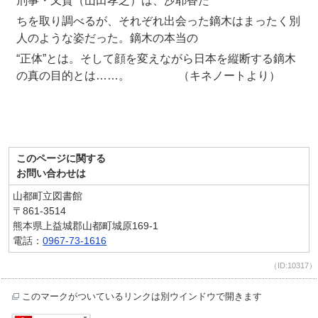
刑事・又貫（山田孝之）は、沙耶香た
ちを取り調べるが、それぞれ出会った鏑木はまったく別
人のような姿だった。鏑木の本当の
“正体”とは。そして顔を変えながら日本を縦断する鏑木
の真の目的とは……。 （キネノートより）
このページに関する
お問い合わせは
山都町立図書館
〒861-3514
熊本県上益城郡山都町城原169-1
電話：
0967-73-1616
（ID:10317）
このマークがついているリンクは別ウインドウで開きます