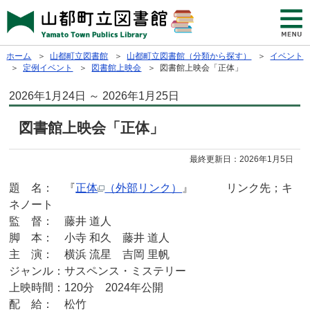
ホーム
＞
山都町立図書館
＞
山都町立図書館（分類から探す）
＞
イベント
＞
定例イベント
＞
図書館上映会
＞ 図書館上映会「正体」
2026年1月24日 ～ 2026年1月25日
図書館上映会「正体」
最終更新日：
2026年1月5日
題 名： 『
正体
（外部リンク）
』 リンク先；キ
ネノート
監 督： 藤井 道人
脚 本： 小寺 和久 藤井 道人
主 演： 横浜 流星 吉岡 里帆
ジャンル：サスペンス・ミステリー
上映時間：120分 2024年公開
配 給： 松竹