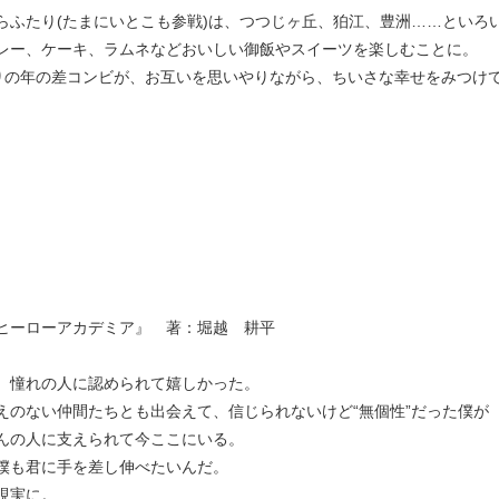
らふたり(たまにいとこも参戦)は、つつじヶ丘、狛江、豊洲……といろ
レー、ケーキ、ラムネなどおいしい御飯やスイーツを楽しむことに。
りの年の差コンビが、お互いを思いやりながら、ちいさな幸せをみつけ
ヒーローアカデミア』 著：堀越 耕平
、憧れの人に認められて嬉しかった。
えのない仲間たちとも出会えて、信じられないけど“無個性”だった僕が
んの人に支えられて今ここにいる。
僕も君に手を差し伸べたいんだ。
現実に。