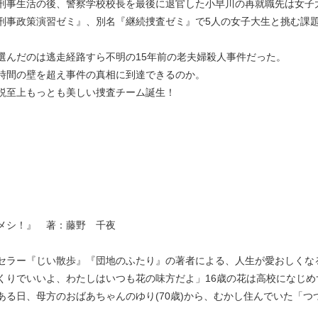
刑事生活の後、警察学校校長を最後に退官した小早川の再就職先は女子
刑事政策演習ゼミ』、別名『継続捜査ゼミ』で5人の女子大生と挑む課
。
選んだのは逃走経路すら不明の15年前の老夫婦殺人事件だった。
時間の壁を超え事件の真相に到達できるのか。
説至上もっとも美しい捜査チーム誕生！
メシ！』 著：藤野 千夜
セラー『じい散歩』『団地のふたり』の著者による、人生が愛おしくな
くりでいいよ、わたしはいつも花の味方だよ」16歳の花は高校になじめ
ある日、母方のおばあちゃんのゆり(70歳)から、むかし住んでいた「