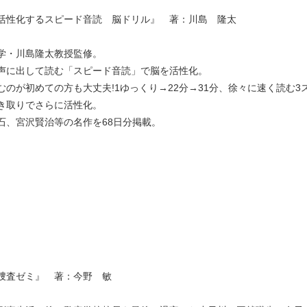
活性化するスピード音読 脳ドリル』 著：川島 隆太
学・川島隆太教授監修。
声に出して読む「スピード音読」で脳を活性化。
むのが初めての方も大丈夫!1ゆっくり→22分→31分、徐々に速く読む3
き取りでさらに活性化。
石、宮沢賢治等の名作を68日分掲載。
捜査ゼミ』 著：今野 敏