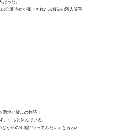
大だった。
題は公訴時効が廃止された未解決の殺人等重
る団地と散歩の物語！
ず、ずっと休んでいる。
つつじが丘の団地に行ってみたい」と言われ