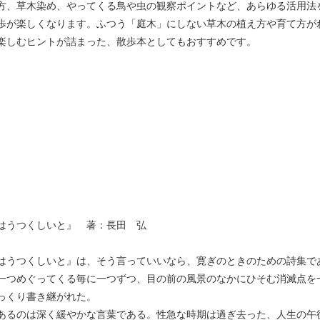
方、草木染め、やってくる鳥や虫の観察ポイントなど、あらゆる活用法
歩が楽しくなります。ふつう「庭木」にしない草木の植え方や育て方が
楽しむヒントが詰まった、散歩本としてもおすすめです。
はうつくしいと』 著：長田 弘
はうつくしいと』は、そう言っていいなら、寛ぎのときのための詩集で
一つめぐってくる毎に一つずつ、目の前の風景のなかにひそむ消滅点を
っくり書き継がれた。
あるのは深く緩やかな言葉である。性急な時期は過ぎ去った、人生の午