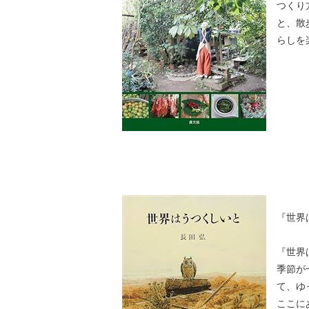
つくり
と、散
らしを
『世界
『世界
季節が
て、ゆ
ここに