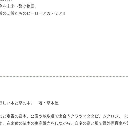
今を未来へ繋ぐ物語。
僕の…僕たちのヒーローアカデミア!!
ほしい木と草の本』 著：草木屋
など定番の庭木、公園や散歩道で出合うクワやマタタビ、ムクロジ、ド
す。在来種の苗木の生産販売をしながら、自宅の庭と畑で野外保育室を