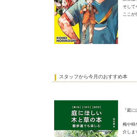
そして
ここが
スタッフから今月のおすすめ本
『庭に
梅や柿
介しま