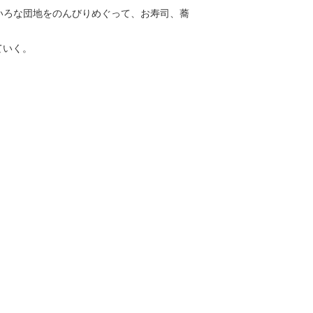
いろな団地をのんびりめぐって、お寿司、蕎
ていく。