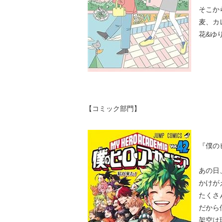
そこか
麦、カ
花&ゆ
【コミック部門】
『僕の
あの日
かけが
たくさ
だから
架空は