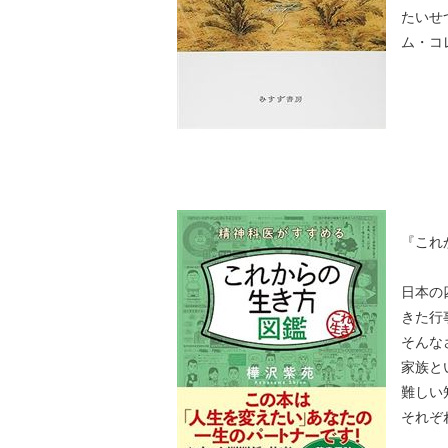
たいせ
ム・コ
『これ
日本の
きた行
そんな
家族と
難しい
それぞ