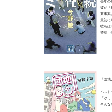
長年の
彼が『
要事案
最初に
彼らは
警察小
『団地
ベスト
「ゆっ
そんな
――