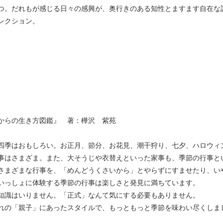
つ。だれもが感じる日々の感興が、奥行きのある知性とますます自在な
レクション。
からの生き方図鑑』 著：樺沢 紫苑
四季はおもしろい。お正月、節分、お花見、潮干狩り、七夕、ハロウィ
事はさまざま。また、大そうじや衣替えといった家事も、季節の行事と
さまざまな行事を、「めんどうくさいから」とやらずにすませたり、い
いっしょに体験する季節の行事は楽しさと発見に満ちています。
知識はいりません。「正式」なんて気にする必要もありません。
れの「親子」にあったスタイルで、もっともっと季節を味わい尽くしまし