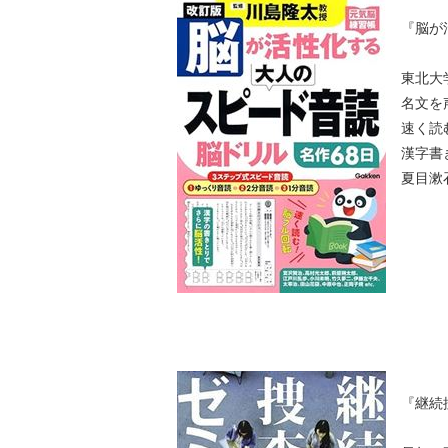
『脳が
東北大
名文を
速く読
漢字書
夏目漱
『継続