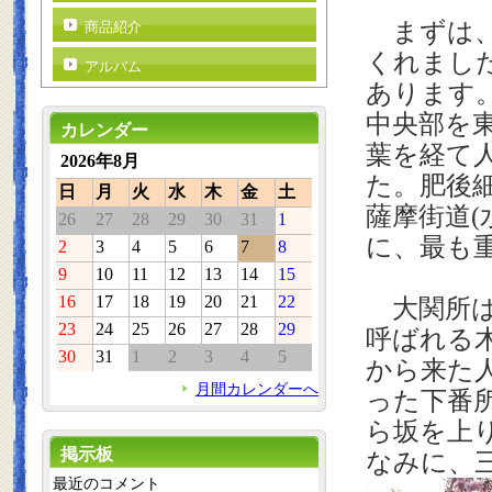
まずは、
商品紹介
くれまし
アルバム
あります
中央部を
カレンダー
葉を経て
2026年8月
た。
肥後
日
月
火
水
木
金
土
薩摩街道(
26
27
28
29
30
31
1
に、最も
2
3
4
5
6
7
8
9
10
11
12
13
14
15
16
17
18
19
20
21
22
大関所は
23
24
25
26
27
28
29
呼ばれる
30
31
1
2
3
4
5
から来た
月間カレンダーへ
った下番
ら坂を上
掲示板
なみに、
最近のコメント