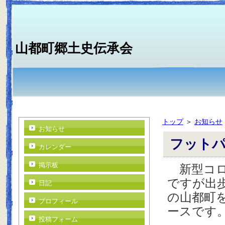
山都町郷土史伝承会
トップ
＞
お知らせ
お知らせ
フットパ
カレンダー
掲示板
新型コロ
ですが出
日記
の山都町
プロフィール
ースです
投稿フォーム