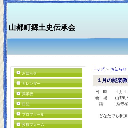
山都町郷土史伝承会
トップ
＞
お知らせ
お知らせ
１月の能楽教
カレンダー
日 時 １月１
掲示板
会 場 山都町
謡 延寿
日記
プロフィール
どなたでも参加
投稿フォーム