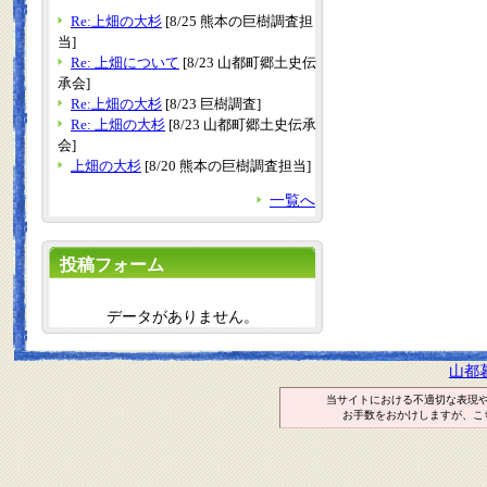
Re:上畑の大杉
[8/25 熊本の巨樹調査担
当]
Re: 上畑について
[8/23 山都町郷土史伝
承会]
Re:上畑の大杉
[8/23 巨樹調査]
Re: 上畑の大杉
[8/23 山都町郷土史伝承
会]
上畑の大杉
[8/20 熊本の巨樹調査担当]
一覧へ
投稿フォーム
データがありません。
山都
当サイトにおける不適切な表現
お手数をおかけしますが、こ