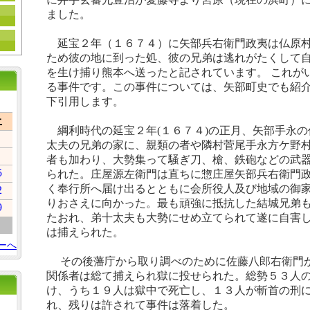
ました。
延宝２年（１６７４）に矢部兵右衛門政夷は仏原村
ため彼の地に到った処、彼の兄弟は逃れがたくして
を生け捕り熊本へ送ったと記されています。 これが
る事件です。この事件については、矢部町史でも紹
下引用します。
土
綱利時代の延宝２年
(
１６７４
)
の正月、矢部手永の
太夫の兄弟の家に、親類の者や隣村菅尾手永方ケ野
者も加わり、大勢集って騒ぎ刀、槍、鉄砲などの武
5
られた。庄屋源左衛門は直ちに惣庄屋矢部兵右衛門
く奉行所へ届け出るとともに会所役人及び地域の御
2
りおさえに向かった。最も頑強に抵抗した結城兄弟
9
たおれ、弟十太夫も大勢にせめ立てられて遂に自害
は捕えられた。
ーへ
その後藩庁から取り調べのために佐藤八郎右衛門
関係者は総て捕えられ獄に投せられた。総勢５３人
け、うち１９人は獄中で死亡し、１３人が斬首の刑
れ、残りは許されて事件は落着した。