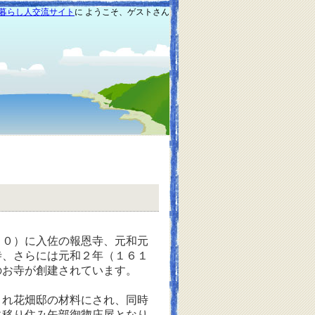
暮らし人交流サイト
に ようこそ、ゲストさん
０）に入佐の報恩寺、元和元
寺、さらには元和２年（１６１
のお寺が創建されています。
れ花畑邸の材料にされ、同時
に移り住み矢部御惣庄屋となり