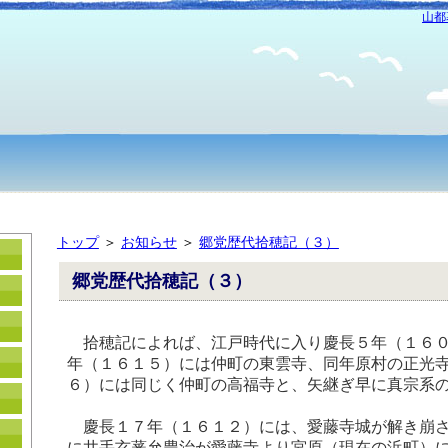
山都
トップ
＞
お知らせ
＞
郷党歴代拾穂記（３）
郷党歴代拾穂記（３）
拾穂記によれば、江戸時代に入り慶長５年（１６０
年（１６１５）には仲町の東雲寺、同年原村の正光
６）には同じく仲町の高福寺と、矢継ぎ早に真宗系
慶長１７年（１６１２）には、愛藤寺城が解き崩さ
に井手玄蕃允豊治が愛藤寺より宮原（現在の浜町）