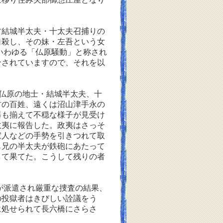
結城半太夫・十太夫召捕りの
自殺し、その妹・左吾という女
いわゆる「仏原騒動」と称され
介されていますので、それを以
仏原の地士・結城半太夫、十
村の百姓、遠くは沼山津手永の
器も揃えて不穏な様子が見受け
政夷に報告した。政夷はさっそ
家人などの手勢を引きつれて取
も兄の半太夫が鉄砲にあたって
して果てた。こうして残りの者
が派遣され厳重な捜査の結果、
の投獄者はきびしい詮議をう
に処せられて長六橋にさらさ