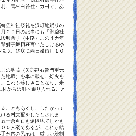
カ村、菅村白谷社４カ村で、あ
御釜神社祭礼を浜町地踊りの
９月２９日の記事にも「御釜社
二段興業す（中略）この４カ年
き輩獅子舞切狂言いたしけるゆ
い悦ぶ、鶴底に両日滞留し１０
この地蔵（矢部勘右衛門重元
った地蔵）を車に載せ、灯火を
う。これも珍しきことなり、米
に村から浜町へ乗り入れること
ることもあるし、したがって
避ける村支配をしたとされま
ら五十余キロも遠隔地でしかも
０００人弱であるが、これが結
部手永内の民衆は、厳しい統制