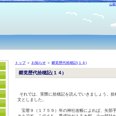
山都
トップ
＞
お知らせ
＞
郷党歴代拾穂記(１４)
郷党歴代拾穂記(１４)
それでは、実際に拾穂記を読んでいきましょう。拾
文としました。
宝暦９（１７５９）年の神社改帳によれば、矢部手
そうです。このうち、男成社が１５カ村、小一領社