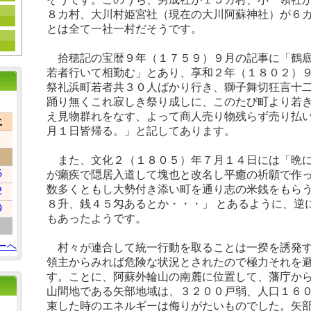
８カ村、大川村姫宮社（現在の大川阿蘇神社）が６
とは全て一社一村だそうです。
拾穂記の宝暦９年（１７５９）９月の記事に「鶴底
若者行いて相勤む」とあり、享和２年（１８０２）
祭礼浜町若者共３０人ばかり行き、獅子舞切狂言十
踊り無くこれ寂しき祭り成しに、このたび町より若
え見物群れをなす、よって商人売り物残らず売り払
土
月１日皆帰る。」と記してあります。
また、文化２（１８０５）年７月１４日には「晩に
5
が癩疾で隠居入道して塊也と改名し平癒の祈願で作
数多くともし大勢付き添い町を通り志の米銭をもら
2
８升、銭４５匁あるとか・・・」 とあるように、逆
9
もあったようです。
ーへ
村々が連合して統一行動を取ることは一揆を誘発す
領主からみれば危険な状況とされたので極力それを
す。ことに、阿蘇外輪山の南麓に位置して、藩庁か
山間地である矢部地域は、３２００戸弱、人口１６
束した時のエネルギーは侮りがたいものでした。矢