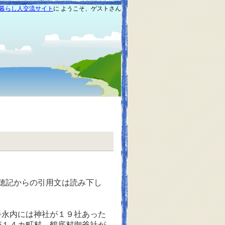
暮らし人交流サイト
に ようこそ、ゲストさん
穂記からの引用文は読み下し
永内には神社が１９社あった
が１４カ町村、鶴底村御釜社が