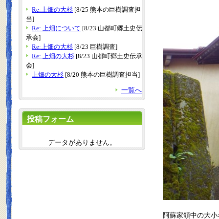
Re:上畑の大杉
[8/25 熊本の巨樹調査担
当]
Re: 上畑について
[8/23 山都町郷土史伝
承会]
Re:上畑の大杉
[8/23 巨樹調査]
Re: 上畑の大杉
[8/23 山都町郷土史伝承
会]
上畑の大杉
[8/20 熊本の巨樹調査担当]
一覧へ
投稿フォーム
データがありません。
阿蘇家領中の大小