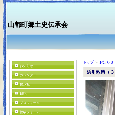
山都町郷土史伝承会
トップ
＞
お知らせ
お知らせ
浜町散策（３
カレンダー
掲示板
日記
プロフィール
投稿フォーム