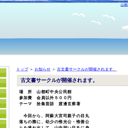
山都
トップ
＞
お知らせ
＞
古文書サークルが開催されます。
古文書サークルが開催されます。
場 所 山都町中央公民館
参加費 会員以外５００円
テーマ 拾集昔語 渡邊玄察著
今回から、阿蘇大宮司親子の目丸
落ちの際に、幼少の惟光公・惟善公
らを連れ出して、山中深い目丸に身