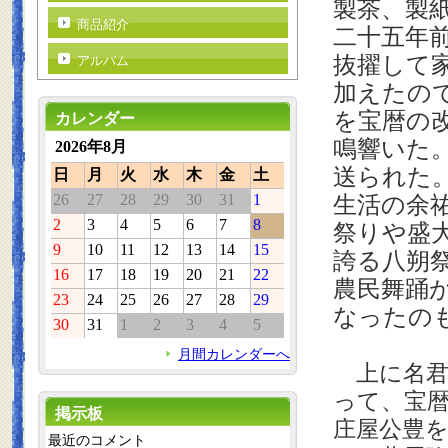
製茶、製
商品紹介
二十五年
抜擢して
アルバム
加えたの
を宝暦の
カレンダー
鳴響いた
2026年8月
送られた
日
月
火
水
木
金
土
26
27
28
29
30
31
1
生活の余
2
3
4
5
6
7
8
祭りや盛
9
10
11
12
13
14
15
誇る八朔
16
17
18
19
20
21
22
農民舞踊
23
24
25
26
27
28
29
なったの
30
31
1
2
3
4
5
月間カレンダーへ
上に名君
って、宝
掲示板
庄屋公豊
最近のコメント