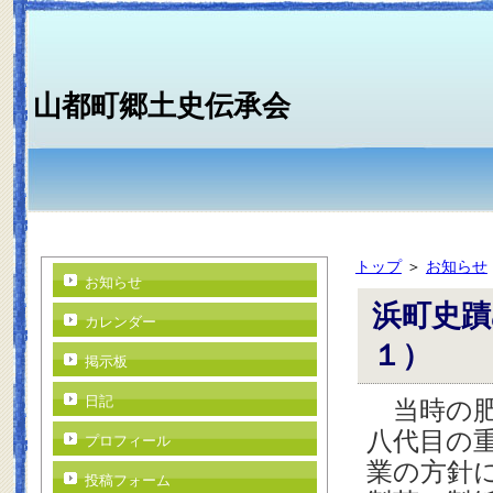
山都町郷土史伝承会
トップ
＞
お知らせ
お知らせ
浜町史蹟
カレンダー
１）
掲示板
日記
当時の肥
八代目の
プロフィール
業の方針
投稿フォーム