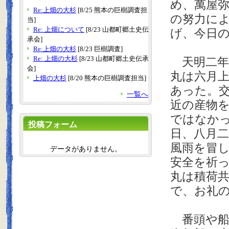
め、萬屋弥
Re:上畑の大杉
[8/25 熊本の巨樹調査担
の努力に
当]
Re: 上畑について
[8/23 山都町郷土史伝
げ、今日
承会]
Re:上畑の大杉
[8/23 巨樹調査]
Re: 上畑の大杉
[8/23 山都町郷土史伝承
天明二年
会]
丸は六月
上畑の大杉
[8/20 熊本の巨樹調査担当]
あった。
一覧へ
近の産物
ではなか
投稿フォーム
日、八月
風雨を冒
データがありません。
安全を祈
丸は積荷
で、お礼
番頭や船