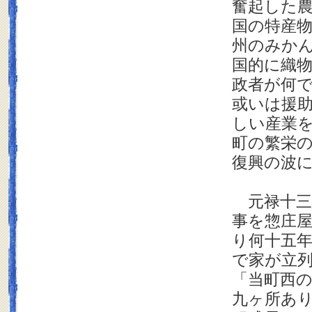
奮起した
国の特産
州のみか
国的に織
政者が何
或いは援
しい産業
町の繁栄
復興の波
元禄十三
事を惣庄
り何十五
で家が立
「当町西
九ヶ所あ