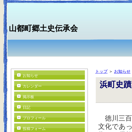
山都町郷土史伝承会
トップ
＞
お知らせ
お知らせ
浜町史蹟
カレンダー
井
掲示板
日記
徳川三百
プロフィール
文化であ
投稿フォーム