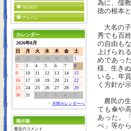
為に、儒
商品紹介
徳の根本
アルバム
大名の子
秀でも百
カレンダー
の自由も
2026年8月
上げられ
日
月
火
水
木
金
土
26
27
28
29
30
31
1
めであっ
2
3
4
5
6
7
8
様、生き
9
10
11
12
13
14
15
いる。年
16
17
18
19
20
21
22
く方針が
23
24
25
26
27
28
29
30
31
1
2
3
4
5
農民の生
月間カレンダーへ
ても傘や
あった。
掲示板
べ」等か
最近のコメント