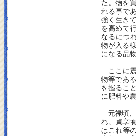
た。物を
れる事で
強く生き
を高めて
なるにつ
物が入る
になる品
ここに震
物等であ
を握るこ
に肥料や
元禄頃、
れ、貞享
はこれ等