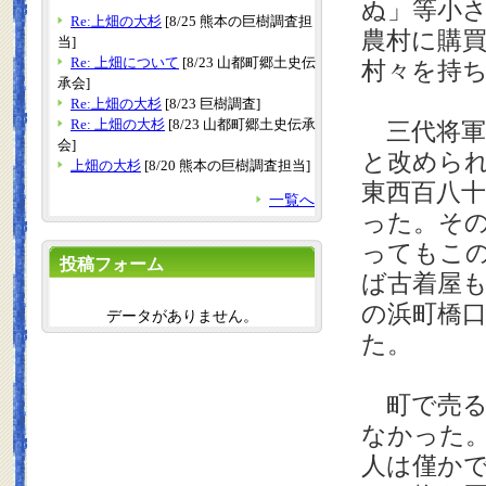
ぬ」等小
Re:上畑の大杉
[8/25 熊本の巨樹調査担
農村に購
当]
Re: 上畑について
[8/23 山都町郷土史伝
村々を持
承会]
Re:上畑の大杉
[8/23 巨樹調査]
Re: 上畑の大杉
[8/23 山都町郷土史伝承
三代将軍
会]
と改めら
上畑の大杉
[8/20 熊本の巨樹調査担当]
東西百八
一覧へ
った。そ
ってもこ
投稿フォーム
ば古着屋
の浜町橋
データがありません。
た。
町で売る
なかった
人は僅か