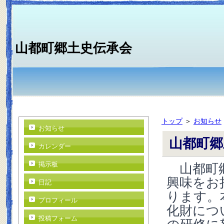
山都町郷土史伝承会
トップ
＞
お知らせ
お知らせ
山都町郷
カレンダー
山都町郷
掲示板
興味をお
日記
ります。
プロフィール
化財につ
投稿フォーム