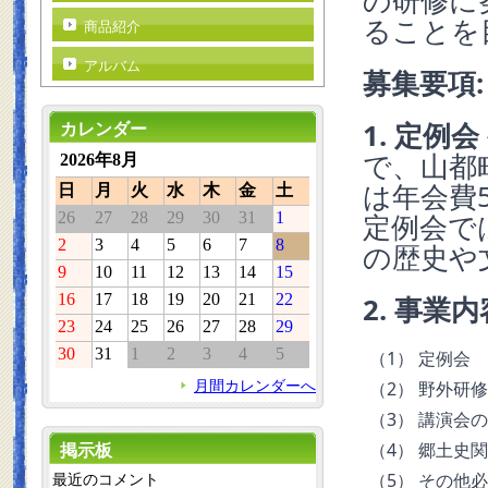
の研修に
ることを
商品紹介
アルバム
募集要項:
1. 定例会
カレンダー
で、山都
2026年8月
は年会費
日
月
火
水
木
金
土
26
27
28
29
30
31
1
定例会で
2
3
4
5
6
7
8
の歴史や
9
10
11
12
13
14
15
16
17
18
19
20
21
22
2. 事業内
23
24
25
26
27
28
29
30
31
1
2
3
4
5
（1） 定例会
月間カレンダーへ
（2） 野外研
（3） 講演会
（4） 郷土史
掲示板
（5） その他
最近のコメント