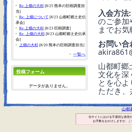
Re:上畑の大杉
[8/25 熊本の巨樹調査担
入会方法:
当]
Re: 上畑について
[8/23 山都町郷土史伝
のご参加
承会]
までお気
Re:上畑の大杉
[8/23 巨樹調査]
Re: 上畑の大杉
[8/23 山都町郷土史伝承
会]
お問い合
上畑の大杉
[8/20 熊本の巨樹調査担当]
akira861
一覧へ
山都町郷
投稿フォーム
文化を深
とを心よ
データがありません。
ただき、
山都
当サイトにおける不適切な表現
お手数をおかけしますが、こ