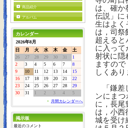
寺の町口
は、確か
商品紹介
伝説」に
アルバム
生はよく
は，司祭
カレンダー
超えると
2026年8月
に入って
日
月
火
水
木
金
土
射状に隠
26
27
28
29
30
31
1
ますので
2
3
4
5
6
7
8
しくあり
9
10
11
12
13
14
15
16
17
18
19
20
21
22
23
24
25
26
27
28
29
「鎌差し
30
31
1
2
3
4
5
ンにまつ
月間カレンダーへ
に，長尾
は，小西
掲示板
城を受け
最近のコメント