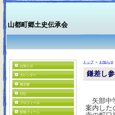
山都町郷土史伝承会
トップ
＞
お知らせ
お知らせ
鎌差し参
カレンダー
掲示板
日記
矢部中学
プロフィール
案内した
投稿フォーム