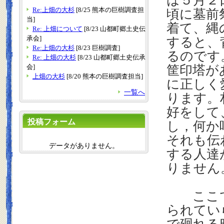
は５月２
Re:上畑の大杉
[8/25 熊本の巨樹調査担
頃に墓前
当]
着て、縄
Re: 上畑について
[8/23 山都町郷土史伝
承会]
すると、
Re:上畑の大杉
[8/23 巨樹調査]
るのです
Re: 上畑の大杉
[8/23 山都町郷土史伝承
会]
筐印塔が
上畑の大杉
[8/20 熊本の巨樹調査担当]
に正しく
一覧へ
ります。
好をして
投稿フォーム
し，何か
それも伝
データがありません。
する人達
りません
ここで
られてい