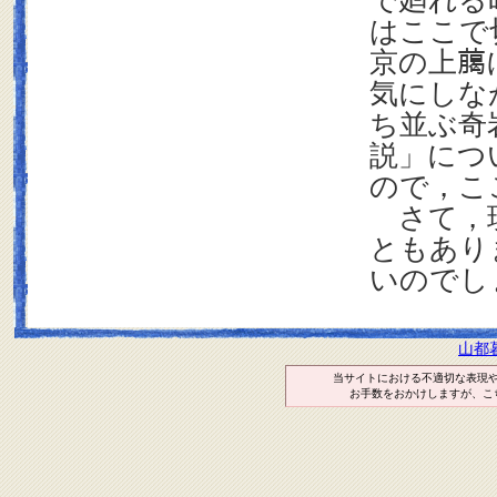
で廻れる
はここで
京の上﨟
気にしな
ち並ぶ奇
説」につ
ので，こ
さて，現
ともあり
いので
山都
当サイトにおける不適切な表現
お手数をおかけしますが、こ