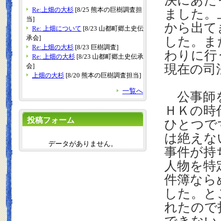
決にあた
Re:上畑の大杉
[8/25 熊本の巨樹調査担
ました。
当]
から出て
Re: 上畑について
[8/23 山都町郷土史伝
承会]
した。ま
Re:上畑の大杉
[8/23 巨樹調査]
わりに行
Re: 上畑の大杉
[8/23 山都町郷土史伝承
会]
現在の司
上畑の大杉
[8/20 熊本の巨樹調査担当]
一覧へ
公事師を
ＨＫの時
投稿フォーム
ひとつで
は絶えな
データがありません。
事件が持
人物を特
件簿なら
した。と
れたので