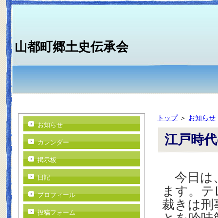
山都町郷土史伝承会
トップ
＞
お知らせ
お知らせ
江戸時代
カレンダー
掲示板
今日は、
日記
ます。テ
プロフィール
裁きは刑
投稿フォーム