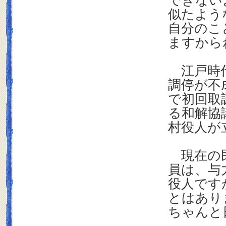
できない
似たよう
自分のこ
ますから
江戸時代
調停が不
で初回取
る和解協
村役人が
現在の民
員は、与
役人です
とはあり
ちゃんと