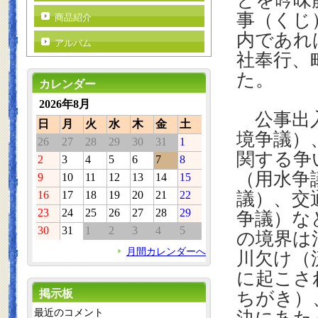
とを吟味
事（くじ
商品紹介
内であれ
アルバム
社奉行、
た。
カレンダー
2026年8月
公事出入
日
月
火
水
木
金
土
境争議）
26
27
28
29
30
31
1
関する争
2
3
4
5
6
7
8
（用水争
9
10
11
12
13
14
15
16
17
18
19
20
21
22
議）、交
23
24
25
26
27
28
29
争議）な
30
31
1
2
3
4
5
の境界は
月間カレンダーへ
川欠け（
に起こさ
掲示板
ちがき）
最近のコメント