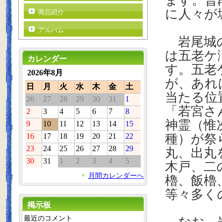
ます。普
に人々が
商品紹介
アルバム
岩尾城の
は五老ケ
カレンダー
す。五老
2026年8月
が、あれ
日
月
火
水
木
金
土
当たる位
26
27
28
29
30
31
1
「若宮さ
2
3
4
5
6
7
8
神霊（惟
9
10
11
12
13
14
15
16
17
18
19
20
21
22
種）が祭
23
24
25
26
27
28
29
丸、出丸
30
31
1
2
3
4
5
木戸、二
月間カレンダーへ
櫓、飯櫓
等々多く
掲示板
最近のコメント