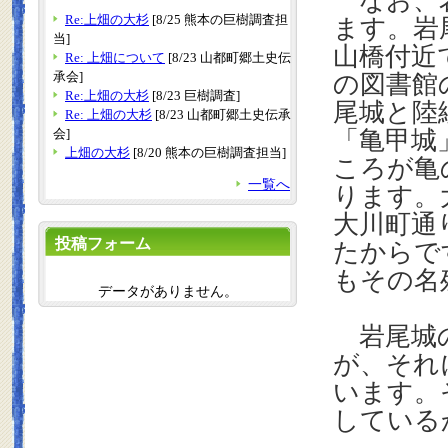
なお、岩
Re:上畑の大杉
[8/25 熊本の巨樹調査担
ます。岩
当]
山橋付近
Re: 上畑について
[8/23 山都町郷土史伝
承会]
の図書館
Re:上畑の大杉
[8/23 巨樹調査]
尾城と陸
Re: 上畑の大杉
[8/23 山都町郷土史伝承
会]
「亀甲城
上畑の大杉
[8/20 熊本の巨樹調査担当]
ころが亀
一覧へ
ります。
大川町通
投稿フォーム
たからで
もその名
データがありません。
岩尾城の
が、それ
います。
している