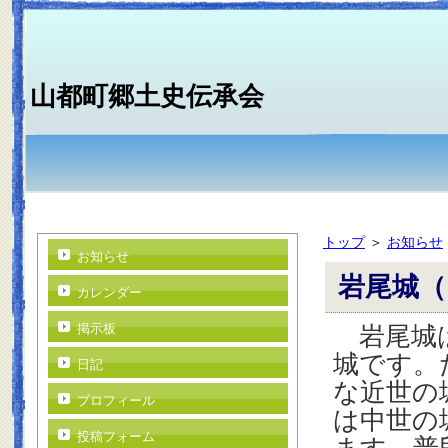
山都町郷土史伝承会
トップ
＞
お知らせ
お知らせ
岩尾城（
カレンダー
掲示板
岩尾城は
城です。
日記
な近世の
プロフィール
は中世の
投稿フォーム