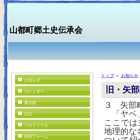
山都町郷土史伝承会
トップ
＞
お知らせ
お知らせ
旧・矢部
カレンダー
掲示板
３ 矢部
「ヤベ」
日記
ここでは
プロフィール
地理的な
投稿フォーム