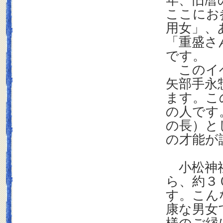
年、旧暦
ここにお
用女」、
「重盛さ
です。
このイベ
矢部手永
ます。こ
の人です
の長）と
の才能が
小松神社
ら、約３
す。こん
康な男女