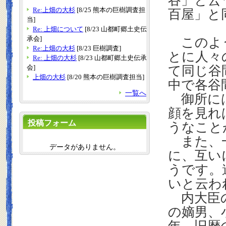
谷」と云
Re:上畑の大杉
[8/25 熊本の巨樹調査担
百屋」と
当]
Re: 上畑について
[8/23 山都町郷土史伝
承会]
このよう
Re:上畑の大杉
[8/23 巨樹調査]
とに人々
Re: 上畑の大杉
[8/23 山都町郷土史伝承
会]
て同じ谷
上畑の大杉
[8/20 熊本の巨樹調査担当]
中で各谷
一覧へ
御所には
顔を見れ
投稿フォーム
うなこと
また、一
データがありません。
に、互い
うです。
いと云わ
内大臣の
の嫡男、