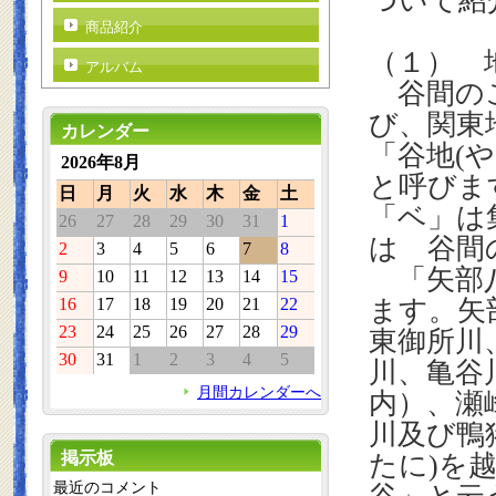
ついて紹
商品紹介
（１） 
アルバム
谷間のこ
び、関東
カレンダー
「谷地
(
や
2026年8月
と呼びま
日
月
火
水
木
金
土
「ベ」は
26
27
28
29
30
31
1
は 谷間
2
3
4
5
6
7
8
「矢部
9
10
11
12
13
14
15
16
17
18
19
20
21
22
ます。矢
23
24
25
26
27
28
29
東御所川
30
31
1
2
3
4
5
川、亀谷
月間カレンダーへ
内）、瀬
川及び鴨
掲示板
たに
)
を
最近のコメント