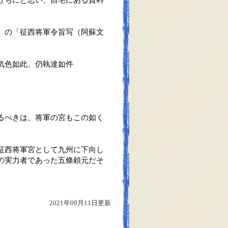
）の「征西将軍令旨写（阿蘇文
気色如此、仍執達如件
るべきは、将軍の宮もこの如く
征西将軍宮として九州に下向し
の実力者であった五條頼元だそ
2021年09月11日更新