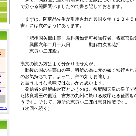
で分かる範囲調べましたので書き記しておきます。
　まずは、阿蘇品先生が引用された興国６年（１３４５
書）には次のようにあります。
　「肥後国矢部山事、為料所如元可被知行者、将軍宮御
　　興国六年二月十八日　　　　勘解由次官花押
　　恵良小二郎殿」
土
漢文の読み方はよく分かりませんが、
「肥後の国の矢部山の事、料所の為に元の如く知行され
5
のお気持ちです。よって、件の如くお達し」
と言うような意味ではないかと思います。　
2
　発信者の勘解由次官というのは、後醍醐天皇の皇子で
9
た懐良親王の側近、宮方の九州に於ける政庁たる征西府
うです。そして、宛所の恵良小二郎は恵良惟澄です。
ーへ
（次回へ続く）