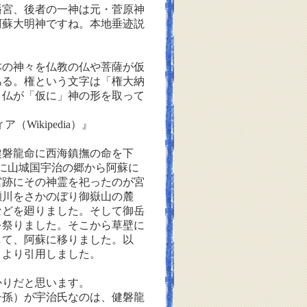
幡宮、後者の一神は元・菅原神
阿蘇大明神ですね。本地垂迹説
の神々を仏教の仏や菩薩が仮
ある。権という文字は「権大納
、仏が「仮に」神の形を取って
ィア（
Wikipedia
）』
健磐龍命に西海鎮撫の命を下
に山城国宇治の郷から阿蘇に
宮跡にその神霊を祀ったのが宮
瀬川をさかのぼり御嶽山の麓
などを廻りました。そして御岳
を祭りました。そこから草壁に
して、阿蘇に移りました。以
』より引用しました。
りだと思います。
子孫）が宇治氏なのは、健磐龍