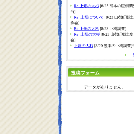
Re:上畑の大杉
[8/25 熊本の巨樹
当]
Re: 上畑について
[8/23 山都町郷
承会]
Re:上畑の大杉
[8/23 巨樹調査]
Re: 上畑の大杉
[8/23 山都町郷土
会]
上畑の大杉
[8/20 熊本の巨樹調査
一
投稿フォーム
データがありません。