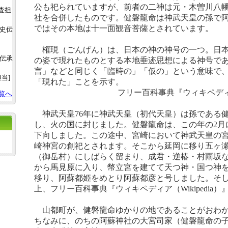
公も祀られていますが、前者の二神は元・木曽川八
調査担
社を合併したものです。健磐龍命は神武天皇の孫で
ではその本地は十一面観音菩薩とされています。
土史伝
権現（ごんげん）は、日本の神の神号の一つ。日本
史伝承
の姿で現れたものとする本地垂迹思想による神号で
言」などと同じく「臨時の」「仮の」という意味で
担当]
「現れた」ことを示す。
フリー百科事典『ウィキペデ
覧へ
神武天皇
76
年に神武天皇（初代天皇）は孫である
し、火の国に封じました。健磐龍命は、この年の
2
月
下向しました。この途中、宮崎において神武天皇の
崎神宮の創祀とされます。そこから延岡に移り五ヶ
（御岳村）にしばらく留まり、成君・逆椿・村雨坂
から馬見原に入り、幣立宮を建てて天つ神・国つ神
移り、阿蘇都姫をめとり阿蘇都彦と号しました。そ
上、フリー百科事典『ウィキペディア（
Wikipedia
）
山都町が、健磐龍命ゆかりの地であることがおわか
ちなみに、のちの阿蘇神社の大宮司家（健磐龍命の