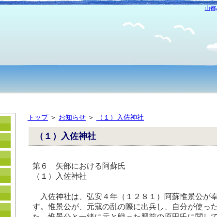
山都
トップ
＞
お知らせ
＞
（１）入佐神社
（１）入佐神社
第６ 矢部における阿蘇氏
（１）入佐神社
入佐神社は、弘安４年（１２８１）阿蘇惟景公が奉
す。惟景公が、元寇の乱の際に出兵し、自分が使っ
た。惟景公と一緒に元と戦った肥前の原田氏に関し