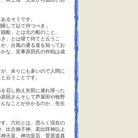
あるそうです。
期睡して以て待つべき」
賊船」とは元の船のこと。
べき」とは寝て待てと云うこ
うか、台風の通る道を知ってお
るかな、見事原田氏の作戦は成
が、余りにも多いので人間に
たと云うことです。
を召し抱え矢部に連れ帰った
の原田さんそして芦屋田や牧野
そんなことが分かるのか、先生
す。六社とは、恐らく現在の
神、比古御子神、若比咩神以上
応神天皇、神功皇后、菅原道真