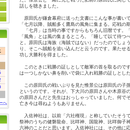
話しを聴きました。
原田氏が鎌倉幕府に送った文書にこんな事が書いて
「七月以降、賊船多く鷹島の風角に集まる。応戦の
「七月」は当時の事ですからもちろん旧暦です。「
「風角」とは風の集まるところ。「睡して以て待つ
と。原田氏は海族（海賊ではない）だったのでしょ
り、そこへ賊船を追い込んだと云うのです。果たせ
土
功し大勝利を得ました。
このときに戦勝の証しとして敵軍の首を取るのです
5
は一つしかない鼻を削いで袋に入れ戦勝の証しとし
2
この原田氏の戦いぶりを見た惟景公は原田氏の子孫
9
というのです。それが、下大川の原田さんや木原谷
の原田さんだと先生はおっしゃっていました。何で
ーへ
亡き今は尋ねようもありません。
入佐神社は、以前「六社権現」と称していたそうで
祭神のうちの健磐龍命、比咩神、国龍神、比咩御子
六神のことだと思います。入佐神社には、その他に