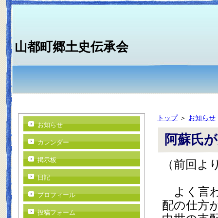
山都町郷土史伝承会
トップ
＞
お知らせ
お知らせ
阿蘇氏が
カレンダー
（前回よ
掲示板
日記
　よく言
プロフィール
配の仕方
投稿フォーム