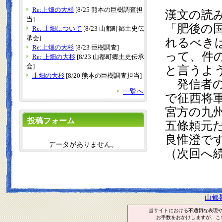
Re:上畑の大杉
[8/25 熊本の巨樹調査担
漢文の読
当]
「肥後の
Re: 上畑について
[8/23 山都町郷土史伝
れるべき
承会]
Re:上畑の大杉
[8/23 巨樹調査]
って、件
Re: 上畑の大杉
[8/23 山都町郷土史伝承
と言うよ
会]
上畑の大杉
[8/20 熊本の巨樹調査担当]
　発信者
一覧へ
で征西将
宮方の九
投稿フォーム
五條頼元
良惟澄で
データがありません。
（次回へ
山都
当サイトにおける不適切な表現
お手数をおかけしますが、こ