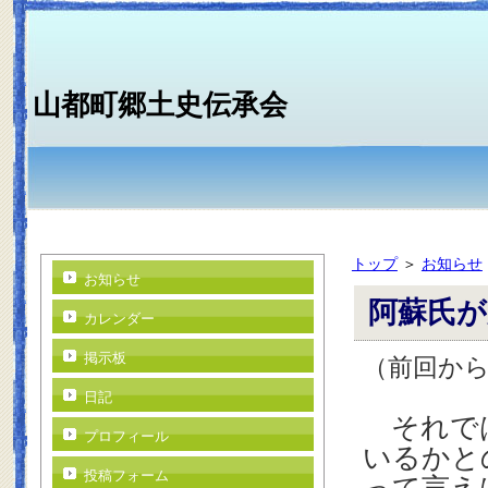
山都町郷土史伝承会
トップ
＞
お知らせ
お知らせ
阿蘇氏が
カレンダー
掲示板
（前回か
日記
それでは
プロフィール
いるかと
投稿フォーム