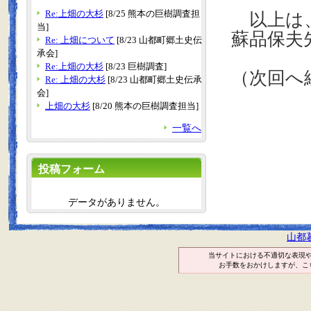
Re:上畑の大杉
[8/25 熊本の巨樹調査担
以上は、
当]
蘇品保夫
Re: 上畑について
[8/23 山都町郷土史伝
承会]
Re:上畑の大杉
[8/23 巨樹調査]
（次回へ
Re: 上畑の大杉
[8/23 山都町郷土史伝承
会]
上畑の大杉
[8/20 熊本の巨樹調査担当]
一覧へ
投稿フォーム
データがありません。
山都
当サイトにおける不適切な表現
お手数をおかけしますが、こ