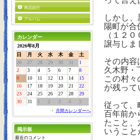
って言え
商品紹介
しかし、
アルバム
陽町が合
（１２０
カレンダー
譲与しま
2026年8月
日
月
火
水
木
金
土
その内容
26
27
28
29
30
31
1
久木野・
2
3
4
5
6
7
8
この村々
9
10
11
12
13
14
15
16
17
18
19
20
21
22
が残って
23
24
25
26
27
28
29
30
31
1
2
3
4
5
従って、
月間カレンダーへ
百年前か
たこと、
掲示板
いうこと
最近のコメント