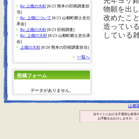
先年ヨリ
Re:上畑の大杉
[8/25 熊本の巨樹調査担
物願を出
当]
改めたこ
Re: 上畑について
[8/23 山都町郷土史伝
承会]
造ってい
Re:上畑の大杉
[8/23 巨樹調査]
している
Re: 上畑の大杉
[8/23 山都町郷土史伝承
会]
上畑の大杉
[8/20 熊本の巨樹調査担当]
一覧へ
投稿フォーム
データがありません。
山都
当サイトにおける不適切な表現
お手数をおかけしますが、こ