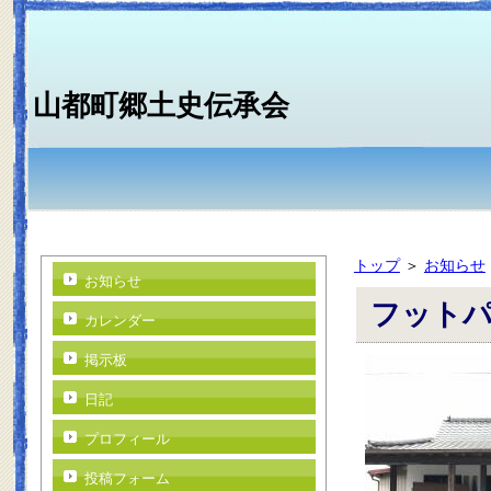
山都町郷土史伝承会
トップ
＞
お知らせ
お知らせ
フットパ
カレンダー
掲示板
日記
プロフィール
投稿フォーム