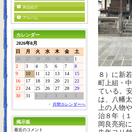
商品紹介
アルバム
カレンダー
2026年8月
日
月
火
水
木
金
土
26
27
28
29
30
31
1
2
3
4
5
6
7
8
８）に新
9
10
11
12
13
14
15
16
17
18
19
20
21
22
町上組・
23
24
25
26
27
28
29
ている。
30
31
1
2
3
4
5
は、八幡
月間カレンダーへ
上の人物
治８年（
掲示板
岡良亮宛
最近のコメント