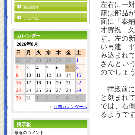
左右に一
商品紹介
籠は部品
アルバム
面に「奉
才賀祝 
カレンダー
す。左の
2026年8月
い再建 
日
月
火
水
木
金
土
み込まれ
26
27
28
29
30
31
1
さんとい
2
3
4
5
6
7
8
のでしょ
9
10
11
12
13
14
15
16
17
18
19
20
21
22
拝殿前に
23
24
25
26
27
28
29
と刻まれ
30
31
1
2
3
4
5
では、右
月間カレンダーへ
るようで
掲示板
最近のコメント