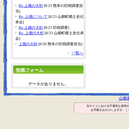
Re:上畑の大杉
[8/25 熊本の巨樹調査担
当]
Re: 上畑について
[8/23 山都町郷土史伝
承会]
Re:上畑の大杉
[8/23 巨樹調査]
Re: 上畑の大杉
[8/23 山都町郷土史伝承
会]
上畑の大杉
[8/20 熊本の巨樹調査担当]
一覧へ
投稿フォーム
データがありません。
山都
当サイトにおける不適切な表現
お手数をおかけしますが、こ