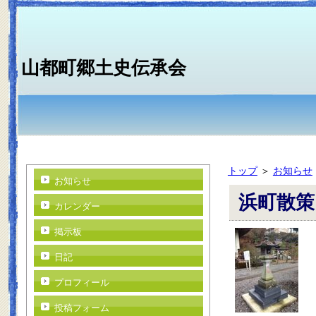
山都町郷土史伝承会
トップ
＞
お知らせ
お知らせ
浜町散策
カレンダー
掲示板
日記
プロフィール
投稿フォーム