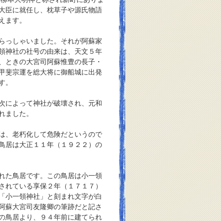
大臣に就任し、枕草子や源氏物語
えます。
らっしゃいました。それが阿蘇家
領神社の社号の由来は、天文５年
、ときの大宮司阿蘇惟豊の長子・
甲斐宗運を総大将に御船城に出発
す。
次によって神社が破壊され、元和
れました。
は、老朽化して危険だというので
鳥居は大正１１年（１９２２）の
れた鳥居です。この鳥居は小一領
されている享保２年（１７１７）
「小一領神社」と刻まれ文字が白
阿蘇大宮司友隆卿の筆跡だと記さ
の鳥居より、９４年前に建てられ