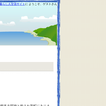
暮らし人交流サイト
に ようこそ、ゲストさん
柳本大明神と称され新町にありま