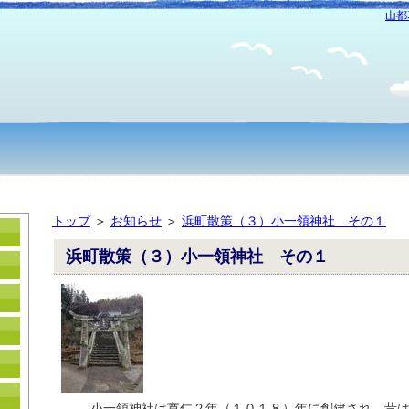
山都
トップ
＞
お知らせ
＞
浜町散策（３）小一領神社 その１
浜町散策（３）小一領神社 その１
小一領神社は寛仁２年（１０１８）年に創建され、昔は