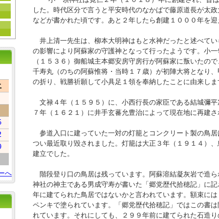
した。時代区分で言うと平安時代のなかばで藤原道長が太政
などが書かれた頃です。あと２年したら創建１０００年を迎
井上清一先生は、柳本大明神はもと水神だったと述べてい
の影響により阿蘇家の守護神となって行ったようです。小一
（１５３６）御船城主本郷安房守房行が阿蘇家に叛いたので
千寿丸（のちの阿蘇惟将・当時１７歳）が初陣大将となり、
の折り、戦勝祈願して小具足１領を奉納したことに由来しま
土
文禄４年（１５９５）に、小西行長の家臣である結城彌平
７年（１６２１）に井手玄蕃允豊治によって現在地に再建さ
5
参道入口に建っていた一対の灯籠とコンクリート製の鳥居
2
つい最近取り毀されました。灯籠は大正３年（１９１４）、
9
建立でした。
ーへ
階段登り口の鳥居は残っています。阿蘇溶結凝灰岩で造ら
神社の神主である男成守寿が書いた「郷党歴代拾穂記」に記
年に建てられた鳥居ではないかと言われています。額束には
ペンキで塗られています。「郷党歴代拾穂記」ではこの書は
れています。それにしても、２９９年前に建てられた石造り