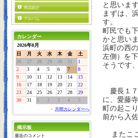
と思いま
商品紹介
まずは、
アルバム
す。
町民でも
カレンダー
かと思い
2026年8月
浜町の西
日
月
火
水
木
金
土
左側）を
26
27
28
29
30
31
1
そうです
2
3
4
5
6
7
8
9
10
11
12
13
14
15
16
17
18
19
20
21
22
慶長１７
23
24
25
26
27
28
29
に、愛藤
30
31
1
2
3
4
5
町の起こ
月間カレンダーへ
前から入
掲示板
またここ
最近のコメント