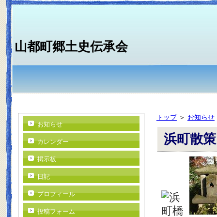
山都町郷土史伝承会
トップ
＞
お知らせ
お知らせ
浜町散策
カレンダー
掲示板
日記
プロフィール
投稿フォーム