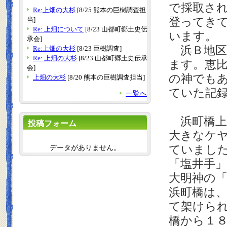
で採取さ
Re:上畑の大杉
[8/25 熊本の巨樹調査担
登ってき
当]
Re: 上畑について
[8/23 山都町郷土史伝
います。
承会]
浜Ｂ地区
Re:上畑の大杉
[8/23 巨樹調査]
Re: 上畑の大杉
[8/23 山都町郷土史伝承
ます。恵
会]
の神でも
上畑の大杉
[8/20 熊本の巨樹調査担当]
ていた記
一覧へ
浜町橋上
投稿フォーム
大きなケ
ていまし
データがありません。
「塩井手
大明神の
浜町橋は
て架けら
橋から１