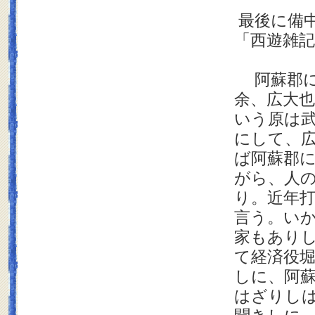
最後に備
「西遊雑
阿蘇郡に
余、広大
いう原は
にして、
ば阿蘇郡
がら、人
り。近年
言う。い
家もあり
て経済役
しに、阿
はざりし