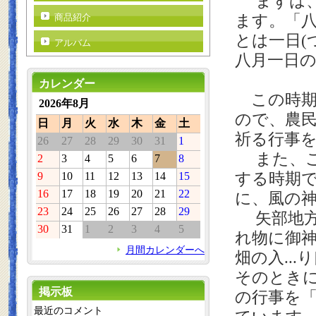
まずは、
ます。「八
商品紹介
とは一日(
アルバム
八月一日
カレンダー
この時期
2026年8月
ので、農
日
月
火
水
木
金
土
祈る行事
26
27
28
29
30
31
1
また、こ
2
3
4
5
6
7
8
する時期
9
10
11
12
13
14
15
16
17
18
19
20
21
22
に、風の
23
24
25
26
27
28
29
矢部地方
30
31
1
2
3
4
5
れ物に御
月間カレンダーへ
畑の入..
そのとき
掲示板
の行事を
最近のコメント