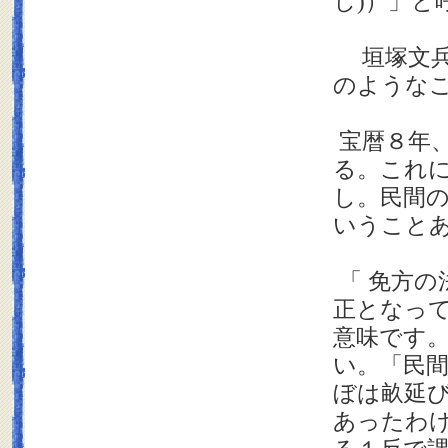
し)）」と
垣塚文兵
のような
宝暦８年
る。これ
し。民間
いうこと
「 免方の
正となっ
意味です
い。「民
ぼは畝延
あったわ