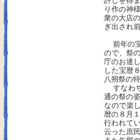
許しを得
り作の神
衆の大店
ぎ出され
前年の宝
ので、祭
庁のお達
した宝暦
八朔祭の
すなわち
通の祭の
なので楽
暦の８月
行われて
云った庶