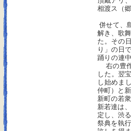
頂戴アリ
相渡ス（郷
併せて、
解き、歌
た。その
り」の日
踊りの連
右の豊作
した。翌
し始めま
仲町）と
新町の若
新若達は
定し、渋
祭典を執