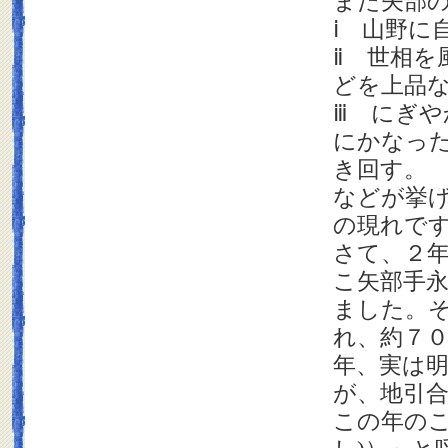
また矢部
ⅰ 山野に
ⅱ 世相を
どを上品
ⅲ にぎ
にかなっ
き回す。
などが挙
の現れで
さて、２
こ矢部手
ました。
れ、約７
年、実は
が、地引
この年のこ