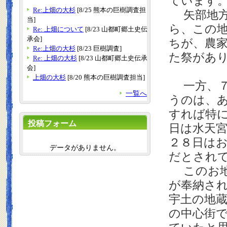
ています
Re:上畑の大杉
[8/25 熊本の巨樹調査担
矢部地方
当]
ら、この
Re: 上畑について
[8/23 山都町郷土史伝
承会]
ちが、農
Re:上畑の大杉
[8/23 巨樹調査]
た祭があ
Re: 上畑の大杉
[8/23 山都町郷土史伝承
会]
上畑の大杉
[8/20 熊本の巨樹調査担当]
一方、７
一覧へ
うのは、
すれば特
投稿フォーム
日は水天
２８日は
データがありません。
だとされ
このお地
が奉納さ
宇土の地
の中心街