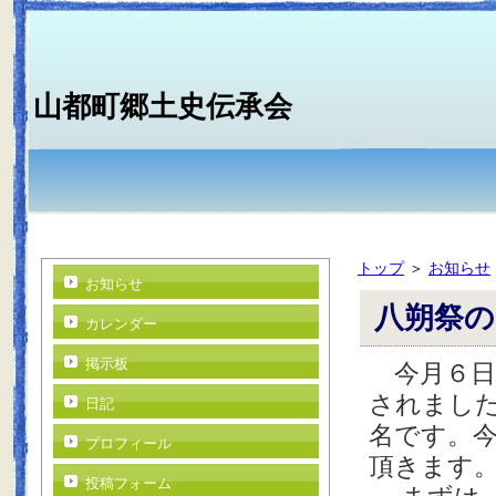
山都町郷土史伝承会
トップ
＞
お知らせ
お知らせ
八朔祭
カレンダー
掲示板
今月６日
されまし
日記
名です。
プロフィール
頂きます
投稿フォーム