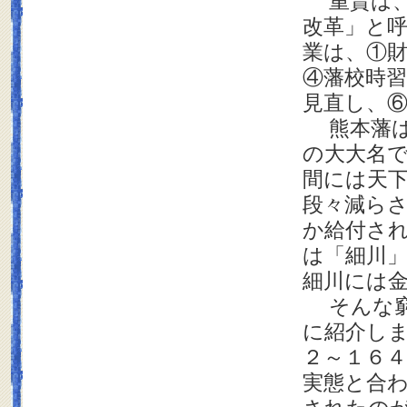
重賢は、
改革」と
業は、①
④藩校時
見直し、
熊本藩は
の大大名
間には天
段々減ら
か給付さ
は「細川
細川には
そんな窮
に紹介し
２～１６
実態と合