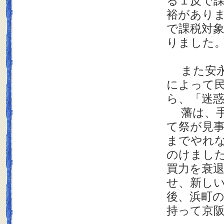
る１反で
裕があり
で課税対
りました
また安永
によって
ら、「迷
藩は、手
て祭が見
までやれ
のけまし
買力を衰
せ、新し
後、浜町
持って京