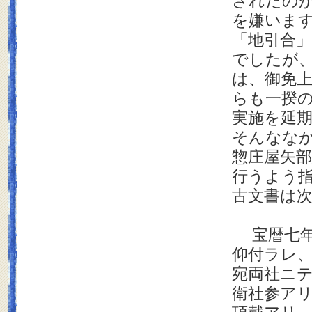
されたのが
を嫌いま
「地引合
でしたが
は、御免
らも一揆
実施を延
そんなな
惣庄屋矢
行うよう
古文書は
宝暦七年
仰付ラレ
宛両社ニ
衛社参ア