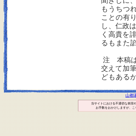
聞きしに
もうちつ
ことの有
し、仁政
く高貴を
るもまた
注 本稿
交えて加
どもある
山都
当サイトにおける不適切な表現
お手数をおかけしますが、こ