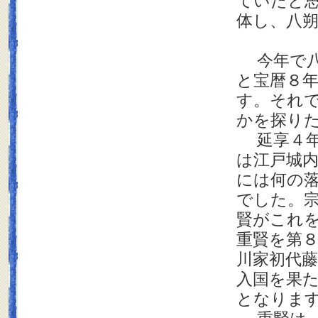
ていたと
体し、八
今年で八
と宝暦８年
す。それ
かを探り
延享４年
は江戸城
には何の
でした。
賢がこれ
重賢を第
川家初代
入国を果
となりま