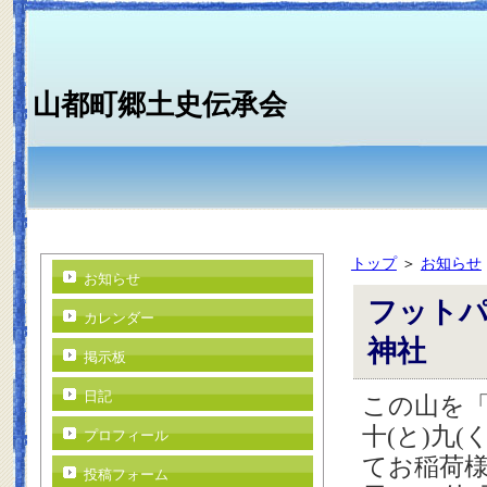
山都町郷土史伝承会
トップ
＞
お知らせ
お知らせ
フットパ
カレンダー
神社
掲示板
日記
この山を「
十(と)九
プロフィール
てお稲荷
投稿フォーム