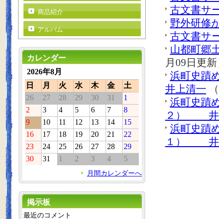
古文書サ
商品紹介
野外研修
アルバム
古文書サ
山都町郷
カレンダー
月09日更新
2026年8月
浜町史蹟
日
月
火
水
木
金
土
井上清一
（
26
27
28
29
30
31
1
浜町史蹟
2
3
4
5
6
7
8
２） 井
9
10
11
12
13
14
15
浜町史蹟
16
17
18
19
20
21
22
１） 井
23
24
25
26
27
28
29
30
31
1
2
3
4
5
月間カレンダーへ
掲示板
最近のコメント