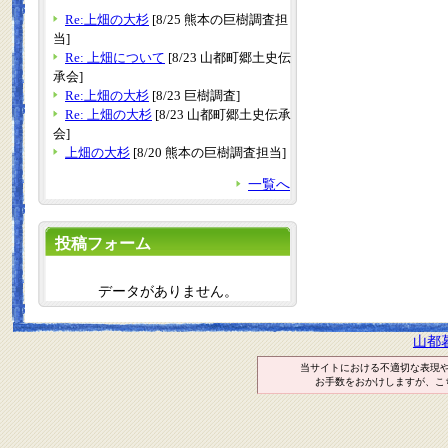
Re:上畑の大杉
[8/25 熊本の巨樹調査担
当]
Re: 上畑について
[8/23 山都町郷土史伝
承会]
Re:上畑の大杉
[8/23 巨樹調査]
Re: 上畑の大杉
[8/23 山都町郷土史伝承
会]
上畑の大杉
[8/20 熊本の巨樹調査担当]
一覧へ
投稿フォーム
データがありません。
山都
当サイトにおける不適切な表現
お手数をおかけしますが、こ