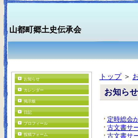
山都町郷土史伝承会
トップ
＞
お知らせ
お知ら
カレンダー
掲示板
日記
定時総会
プロフィール
古文書サ
投稿フォーム
古文書サ