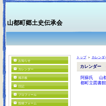
山都町郷土史伝承会
トップ
＞
カレンダ
お知らせ
カレンダー 
カレンダー
阿蘇氏
山
掲示板
都町立図書館
日記
プロフィール
投稿フォーム