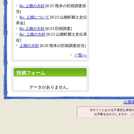
Re:上畑の大杉
[8/25 熊本の巨樹調査担
当]
Re: 上畑について
[8/23 山都町郷土史伝
承会]
Re:上畑の大杉
[8/23 巨樹調査]
Re: 上畑の大杉
[8/23 山都町郷土史伝承
会]
上畑の大杉
[8/20 熊本の巨樹調査担当]
一覧へ
投稿フォーム
データがありません。
山都
当サイトにおける不適切な表現
お手数をおかけしますが、こ