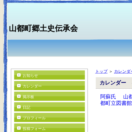
山都町郷土史伝承会
トップ
＞
カレンダ
お知らせ
カレンダー 
カレンダー
阿蘇氏
山
掲示板
都町立図書館
日記
プロフィール
投稿フォーム