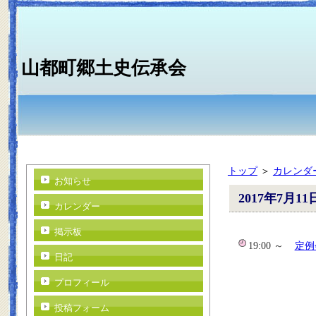
山都町郷土史伝承会
トップ
＞
カレンダ
お知らせ
2017年7月11
カレンダー
掲示板
19:00 ～
定例
日記
プロフィール
投稿フォーム