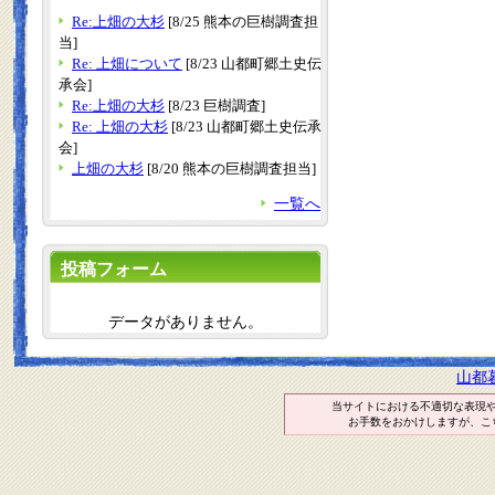
Re:上畑の大杉
[8/25 熊本の巨樹調査担
当]
Re: 上畑について
[8/23 山都町郷土史伝
承会]
Re:上畑の大杉
[8/23 巨樹調査]
Re: 上畑の大杉
[8/23 山都町郷土史伝承
会]
上畑の大杉
[8/20 熊本の巨樹調査担当]
一覧へ
投稿フォーム
データがありません。
山都
当サイトにおける不適切な表現
お手数をおかけしますが、こ