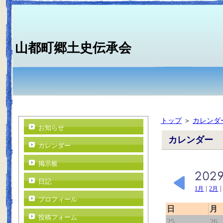
山都町郷土史伝承会
トップ
＞
カレンダ
お知らせ
カレンダー
カレンダー
掲示板
日記
|
1月
2月
プロフィール
日
月
投稿フォーム
25
26