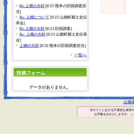
Re:上畑の大杉
[8/25 熊本の巨樹調査担
当]
Re: 上畑について
[8/23 山都町郷土史伝
承会]
Re:上畑の大杉
[8/23 巨樹調査]
Re: 上畑の大杉
[8/23 山都町郷土史伝承
会]
上畑の大杉
[8/20 熊本の巨樹調査担当]
一覧へ
投稿フォーム
データがありません。
山都
当サイトにおける不適切な表現
お手数をおかけしますが、こ