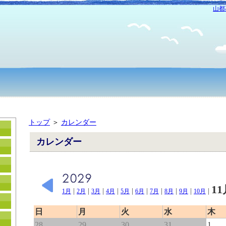
山都
トップ
＞
カレンダー
カレンダー
1
|
|
|
|
|
|
|
|
|
|
1月
2月
3月
4月
5月
6月
7月
8月
9月
10月
日
月
火
水
木
28
29
30
31
1