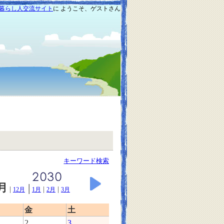
暮らし人交流サイト
に ようこそ、ゲストさん
キーワード検索
1月
|
|
|
|
12月
1月
2月
3月
金
土
2
3