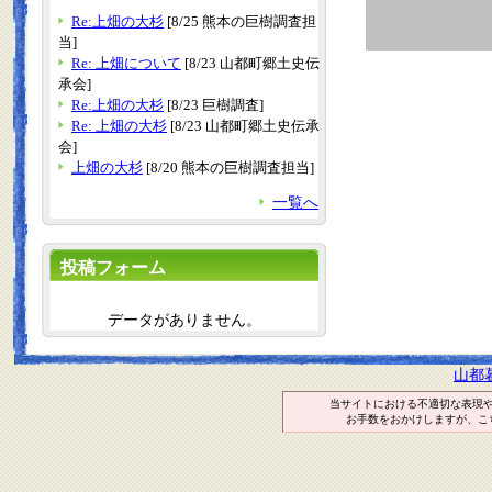
Re:上畑の大杉
[8/25 熊本の巨樹調査担
当]
Re: 上畑について
[8/23 山都町郷土史伝
承会]
Re:上畑の大杉
[8/23 巨樹調査]
Re: 上畑の大杉
[8/23 山都町郷土史伝承
会]
上畑の大杉
[8/20 熊本の巨樹調査担当]
一覧へ
投稿フォーム
データがありません。
山都
当サイトにおける不適切な表現
お手数をおかけしますが、こ