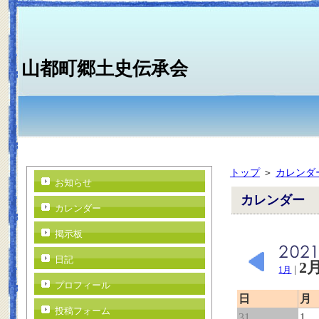
山都町郷土史伝承会
トップ
＞
カレンダ
お知らせ
カレンダー
カレンダー
掲示板
日記
2
|
1月
プロフィール
日
月
投稿フォーム
31
1