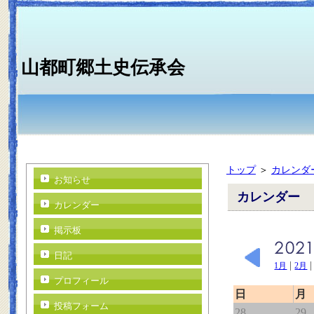
山都町郷土史伝承会
トップ
＞
カレンダ
お知らせ
カレンダー
カレンダー
掲示板
日記
|
1月
2月
プロフィール
日
月
投稿フォーム
28
29