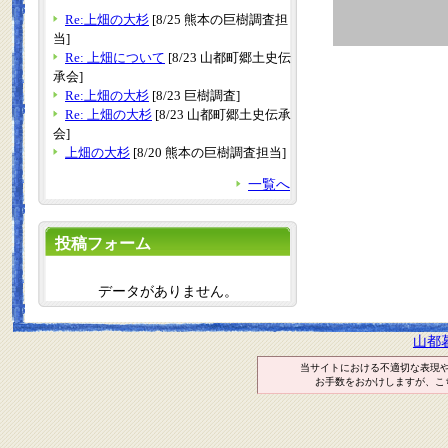
Re:上畑の大杉
[8/25 熊本の巨樹調査担
当]
Re: 上畑について
[8/23 山都町郷土史伝
承会]
Re:上畑の大杉
[8/23 巨樹調査]
Re: 上畑の大杉
[8/23 山都町郷土史伝承
会]
上畑の大杉
[8/20 熊本の巨樹調査担当]
一覧へ
投稿フォーム
データがありません。
山都
当サイトにおける不適切な表現
お手数をおかけしますが、こ