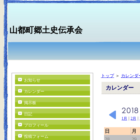
山都町郷土史伝承会
トップ
＞
カレンダ
お知らせ
カレンダー
カレンダー
掲示板
日記
|
|
1月
2月
プロフィール
日
月
投稿フォーム
28
29