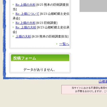
Re:上畑の大杉
[8/25 熊本の巨樹調査担
当]
Re: 上畑について
[8/23 山都町郷土史伝
承会]
Re:上畑の大杉
[8/23 巨樹調査]
Re: 上畑の大杉
[8/23 山都町郷土史伝承
会]
上畑の大杉
[8/20 熊本の巨樹調査担当]
一覧へ
投稿フォーム
データがありません。
山都
当サイトにおける不適切な表現
お手数をおかけしますが、こ