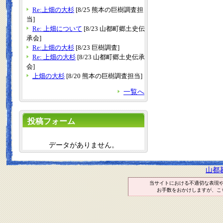
Re:上畑の大杉
[8/25 熊本の巨樹調査担
当]
Re: 上畑について
[8/23 山都町郷土史伝
承会]
Re:上畑の大杉
[8/23 巨樹調査]
Re: 上畑の大杉
[8/23 山都町郷土史伝承
会]
上畑の大杉
[8/20 熊本の巨樹調査担当]
一覧へ
投稿フォーム
データがありません。
山都
当サイトにおける不適切な表現
お手数をおかけしますが、こ