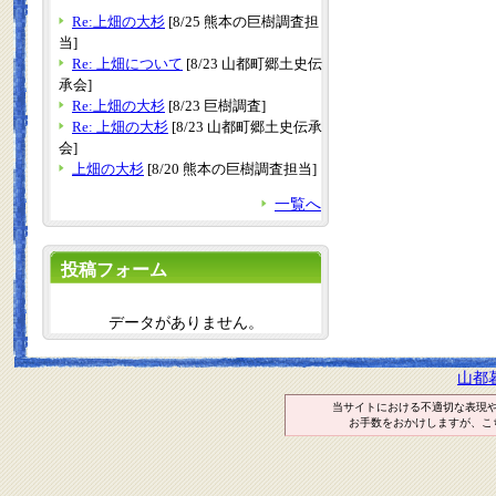
Re:上畑の大杉
[8/25 熊本の巨樹調査担
当]
Re: 上畑について
[8/23 山都町郷土史伝
承会]
Re:上畑の大杉
[8/23 巨樹調査]
Re: 上畑の大杉
[8/23 山都町郷土史伝承
会]
上畑の大杉
[8/20 熊本の巨樹調査担当]
一覧へ
投稿フォーム
データがありません。
山都
当サイトにおける不適切な表現
お手数をおかけしますが、こ