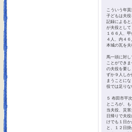
こういう年貢
子どもは夫役
記録によると
が夫役として
１６６人、甲
４人、内４６
本城の瓦を夫
馬一頭に対し
ことができま
の夫役を要し
ずか９人しか
まうことにな
役では足りな
５ 布田市平
ところが、も
当夫役、災害
日帰りで夫役
けでも１日か
と、１２日掛