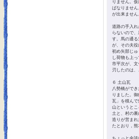
りません。仮
ばなりません
が出来ません
道路の手入れ
らないので、
す。馬の通る
が、その夫役
初め矢部じゅ
し荷物も上っ
市平次が、文
刃したのは、
６ 土山瓦
八勢橋ができ
りました。御
瓦」を積んで
山というとこ
土と、村の裏
造りが営まれ
たとおり，熊
ちょっと余談