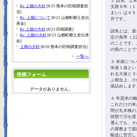
２ 請免、上
Re:上畑の大杉
[8/25 熊本の巨樹調査担
文政９年（１
当]
まい）は４５
Re: 上畑について
[8/23 山都町郷土史伝
升です。
承会]
Re:上畑の大杉
[8/23 巨樹調査]
請免とは、過
Re: 上畑の大杉
[8/23 山都町郷土史伝承
定の免率（上
会]
のことです。
上畑の大杉
[8/20 熊本の巨樹調査担当]
の税のことで
一覧へ
３ 米俵につ
米俵１俵とい
れる大俵と３
投稿フォーム
ぶ都合上、小
俵詰めします
データがありません。
４ 年貢米の
これだけの米
間が丸木橋の
状態で川を渡
運んでも、そ
の屋敷まで届
輸送に苦労し