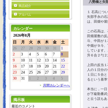
八勢橋と矢
商品紹介
１ 石高につ
アルバム
矢部手永の石
は、田畑や屋
カレンダー
この石高は、
2026年8月
田畑屋敷の反
斗、中田が１
日
月
火
水
木
金
土
中畑が９斗、
26
27
28
29
30
31
1
しています。
2
3
4
5
6
7
8
升６合２勺２
9
10
11
12
13
14
15
上田の反当１
16
17
18
19
20
21
22
人の１日分の
23
24
25
26
27
28
29
１日に５合と
30
31
1
2
3
4
5
るという基準
月間カレンダーへ
本当に，一日
が下級勤番武
と云う説もあ
掲示板
最近のコメント