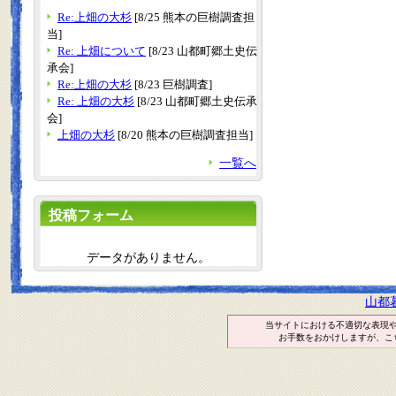
Re:上畑の大杉
[8/25 熊本の巨樹調査担
当]
Re: 上畑について
[8/23 山都町郷土史伝
承会]
Re:上畑の大杉
[8/23 巨樹調査]
Re: 上畑の大杉
[8/23 山都町郷土史伝承
会]
上畑の大杉
[8/20 熊本の巨樹調査担当]
一覧へ
投稿フォーム
データがありません。
山都
当サイトにおける不適切な表現
お手数をおかけしますが、こ