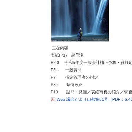
主な内容
表紙(P1) 越早滝
P2.3 令和5年度一般会計補正予算・質疑
P3～ 一般質問
P7 指定管理者の指定
P8～ 条例改正
P10 諮問・発議／表紙写真の紹介／賛
Web 議会だより山都第51号（PDF：6.