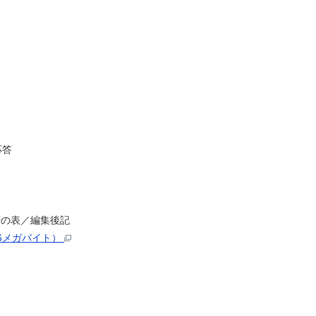
応答
否の表／編集後記
46メガバイト）