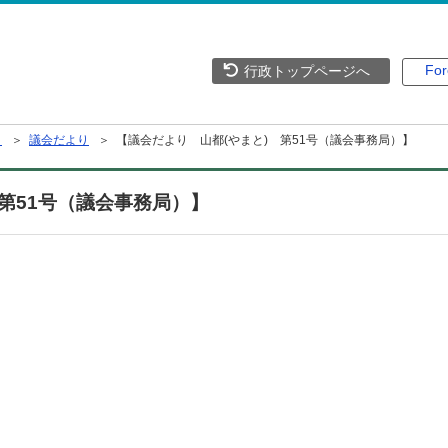
For
行政トップページへ
）
＞
議会だより
＞ 【議会だより 山都(やまと) 第51号（議会事務局）】
第51号（議会事務局）】