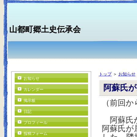
山都町郷土史伝承会
トップ
＞
お知らせ
お知らせ
阿蘇氏が
カレンダー
掲示板
（前回か
日記
阿蘇氏が
プロフィール
阿蘇氏が
投稿フォーム