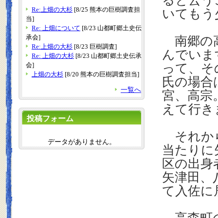
ると云う
Re:上畑の大杉
[8/25 熊本の巨樹調査担
いてもう
当]
Re: 上畑について
[8/23 山都町郷土史伝
承会]
南郷の高
Re:上畑の大杉
[8/23 巨樹調査]
んでいま
Re: 上畑の大杉
[8/23 山都町郷土史伝承
会]
って、そ
上畑の大杉
[8/20 熊本の巨樹調査担当]
氏の場合
一覧へ
宮、高宗
えて行き
投稿フォーム
それから
データがありません。
当たりに
区の出身
矢津田、
て入佐に