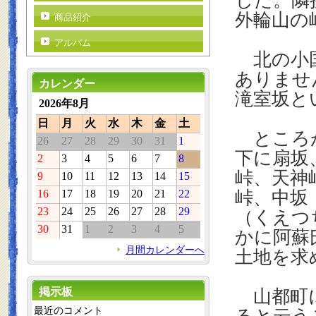
した。隣
外輪山の
商品紹介
アルバム
北の小国
ありませ
カレンダー
滝室坂と
2026年8月
日
月
火
水
木
金
土
ところが
26
27
28
29
30
31
1
下に扇坂
2
3
4
5
6
7
8
峠、天神
9
10
11
12
13
14
15
16
17
18
19
20
21
22
峠、中坂
23
24
25
26
27
28
29
（くえつ
30
31
1
2
3
4
5
かに阿蘇
月間カレンダーへ
土地を求
掲示板
山都町に
最近のコメント