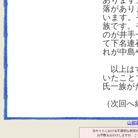
あります
落があり
います。
族です。
のが井手
て下名連
れが中島
以上はす
いたこと
氏一族が
（次回へ
山都
当サイトにおける不適切な表現
お手数をおかけしますが、こ