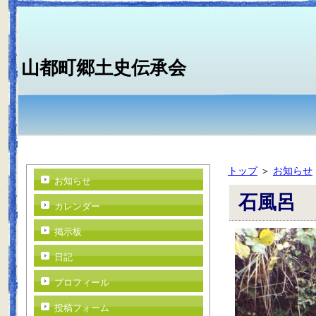
山都町郷土史伝承会
トップ
＞
お知らせ
お知らせ
石風呂
カレンダー
掲示板
日記
プロフィール
投稿フォーム