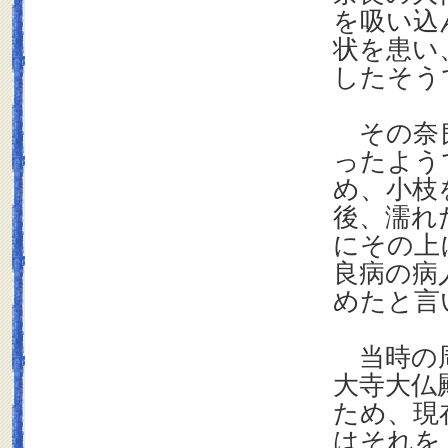
を吸い込
状を患い
したそう
その奈良
ったよう
め、小枝
後、濡れ
にその上
良病の病
めたと言
当時の周
大寺大仏
ため、現
はそれを