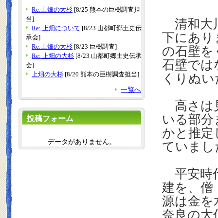
Re:上畑の大杉
[8/25 熊本の巨樹調査担
当]
清和大川
Re: 上畑について
[8/23 山都町郷土史伝
下にあり
承会]
Re:上畑の大杉
[8/23 巨樹調査]
の石壁を
Re: 上畑の大杉
[8/23 山都町郷土史伝承
石壁では
会]
上畑の大杉
[8/20 熊本の巨樹調査担当]
くりぬい
一覧へ
高さは
いる部分
投稿フォーム
かと推定
データがありません。
ていまし
平安時代
建を、僧
源は金を
奈良の大