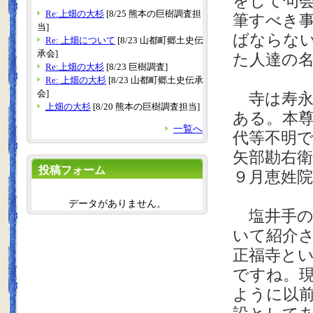
をして句
Re:上畑の大杉
[8/25 熊本の巨樹調査担
筆すべき
当]
ばならな
Re: 上畑について
[8/23 山都町郷土史伝
承会]
た人達の
Re:上畑の大杉
[8/23 巨樹調査]
Re: 上畑の大杉
[8/23 山都町郷土史伝承
会]
寺は寿永
上畑の大杉
[8/20 熊本の巨樹調査担当]
ある。本
一覧へ
代等不明
矢部勘右
投稿フォーム
９月恵姓
データがありません。
塩井手の
いて紹介
正福寺と
ですね。
ように以