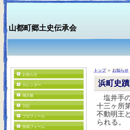
山都町郷土史伝承会
トップ
＞
お知らせ
お知らせ
浜町史
カレンダー
掲示板
塩井手の
十三ヶ所
日記
不動明王
プロフィール
られる。
投稿フォーム