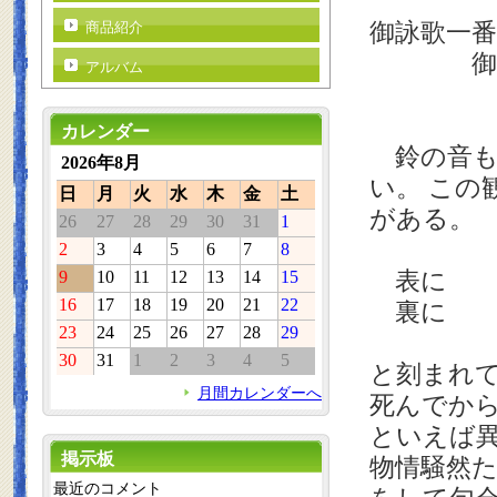
御詠歌一番
商品紹介
御山よ
アルバム
水を
カレンダー
鈴の音も
2026年8月
い。 この
日
月
火
水
木
金
土
がある。
26
27
28
29
30
31
1
2
3
4
5
6
7
8
表に 芭
9
10
11
12
13
14
15
16
17
18
19
20
21
22
裏に 文
23
24
25
26
27
28
29
30
31
1
2
3
4
5
と刻まれ
月間カレンダーへ
死んでか
といえば
掲示板
物情騒然
最近のコメント