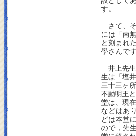
設として
す。
さて、そ
には「南無
と刻まれ
學さんで
井上先生
生は「塩
三十三ヶ
不動明王
堂は、現
などはあ
どは本堂
ので，先