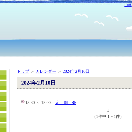
山都
トップ
＞
カレンダー
＞
2024年2月10日
2024年2月10日
13:30 ～ 15:00
定 例 会
1
（1件中 1－1件）